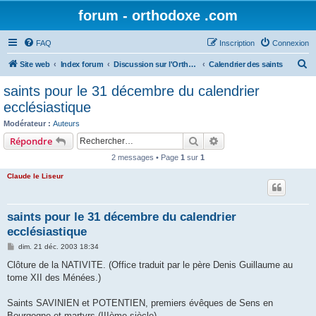
forum - orthodoxe .com
FAQ
Inscription
Connexion
R
Site web
Index forum
Discussion sur l'Orthodoxie
Calendrier des saints
e
saints pour le 31 décembre du calendrier
c
ecclésiastique
h
Modérateur :
Auteurs
e
Rechercher
Recherche avancée
Répondre
r
2 messages • Page
1
sur
1
c
Claude le Liseur
h
e
saints pour le 31 décembre du calendrier
r
ecclésiastique
M
dim. 21 déc. 2003 18:34
e
s
Clôture de la NATIVITE. (Office traduit par le père Denis Guillaume au
s
tome XII des Ménées.)
a
g
e
Saints SAVINIEN et POTENTIEN, premiers évêques de Sens en
Bourgogne et martyrs (IIIème siècle).