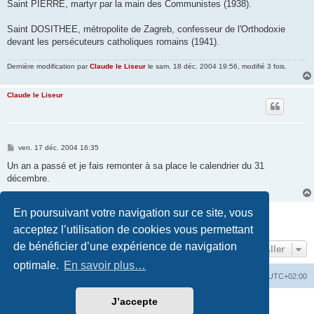
Saint PIERRE, martyr par la main des Communistes (1938).
Saint DOSITHEE, métropolite de Zagreb, confesseur de l'Orthodoxie
devant les persécuteurs catholiques romains (1941).
Dernière modification par
Claude le Liseur
le sam. 18 déc. 2004 19:56, modifié 3 fois.
Claude le Liseur
M
ven. 17 déc. 2004 16:35
e
s
Un an a passé et je fais remonter à sa place le calendrier du 31
s
décembre.
a
g
e
En poursuivant votre navigation sur ce site, vous
Répondre
2 messages • Page
1
sur
1
acceptez l’utilisation de cookies vous permettant
de bénéficier d’une expérience de navigation
Aller
optimale.
En savoir plus…
Site web
Index forum
Fuseau horaire sur
UTC+02:00
J’accepte
Développé par
phpBB
® Forum Software © phpBB Limited
Traduction française officielle
©
Qiaeru