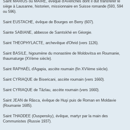
Saint MARIUS ou MAIRE, évêque d'Avenches dont il dut transférer le
siège à Lausanne, historien, missionnaire en Suisse romande (593, 594
ou 596).
Saint EUSTACHE, évêque de Bourges en Berry (607).
Sainte SABIANE, abbesse de Samtskhé en Géorgie.
Saint THEOPHYLACTE, archevêque d'Ohrid (vers 1126).
Saint BASILE, higoumène du monastère de Moldovitsa en Roumanie,
thaumaturge (XVème siècle).
Saint RAPHAËL d'Agapia, ascète roumain (fin XVIème siècle).
Saint CYRIAQUE de Bisericani, ascète roumain (vers 1660).
Saint CYRIAQUE de Tăzlau, ascète roumain (vers 1660).
Saint JEAN de Râsca, évêque de Huşi puis de Roman en Moldavie
(Roumanie 1685).
Saint THADDEE (Ouspensky), évêque, martyr par la main des
Communistes (Russie 1937).