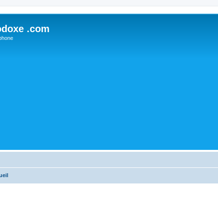
odoxe .com
phone
ueil