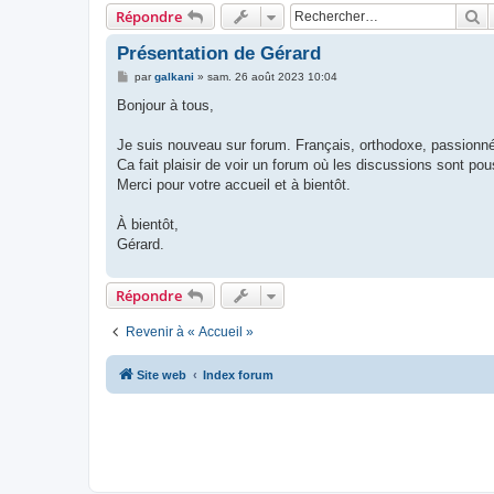
R
Répondre
Présentation de Gérard
M
par
galkani
»
sam. 26 août 2023 10:04
e
s
Bonjour à tous,
s
a
g
Je suis nouveau sur forum. Français, orthodoxe, passionné
e
Ca fait plaisir de voir un forum où les discussions sont p
Merci pour votre accueil et à bientôt.
À bientôt,
Gérard.
Répondre
Revenir à « Accueil »
Site web
Index forum