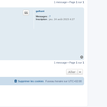
1 message • Page
1
sur
1
galkani
Messages :
7
Inscription :
jeu. 24 août 2023 4:27
H
a
1 message • Page
1
sur
1
u
t
Aller
Supprimer les cookies
Fuseau horaire sur
UTC+02:00