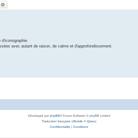
echercher
Recherche avancée
 d'iconographie.
oussées avec autant de raison, de calme et d'approfondissement.
Développé par
phpBB
® Forum Software © phpBB Limited
Traduction française officielle
©
Qiaeru
Confidentialité
|
Conditions