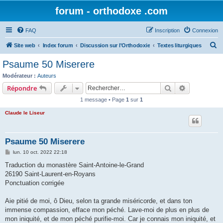
forum - orthodoxe .com
FAQ
Inscription
Connexion
R
Site web
Index forum
Discussion sur l'Orthodoxie
Textes liturgiques
e
Psaume 50 Miserere
c
Modérateur :
Auteurs
h
Rechercher
Recherche 
Répondre
e
1 message • Page
1
sur
1
r
Claude le Liseur
c
h
Psaume 50 Miserere
e
M
lun. 10 oct. 2022 22:18
r
e
s
Traduction du monastère Saint-Antoine-le-Grand
s
26190 Saint-Laurent-en-Royans
a
g
Ponctuation corrigée
e
Aie pitié de moi, ô Dieu, selon ta grande miséricorde, et dans ton
immense compassion, efface mon péché. Lave-moi de plus en plus de
mon iniquité, et de mon péché purifie-moi. Car je connais mon iniquité, et