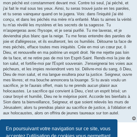
mon péché est constamment devant moi. Contre toi seul, j'ai péché, et
j'ai fait le mal sous tes yeux. Ainsi, tu seras trouvé juste en tes paroles,
et tu seras vainqueur quand on te jugera. Vois: dans l'iniquité j'ai été
conçu, et dans les péchés ma mère m'a enfanté. Mais tu aimes la vérité:
tu m'as révélé les mystères et les secrets de ta sagesse. Tu
m'aspergeras avec l'hysope, et je serai purifié. Tu me laveras, et je
deviendrai plus blanc que la neige. Tu me feras entendre des paroles de
joie et d'allégresse, et ils exulteront, les os humiliés. Détourne ta face de
mes péchés, efface toutes mes iniquités. Crée en moi un cœur pur, ô
Dieu, et renouvelle en ma poitrine un esprit droit. Ne me rejette pas loin
de ta face, et ne retire pas de moi ton Esprit-Saint. Rends-moi la joie de
ton salut, et fortifie-moi par l'Esprit souverain. J'enseignerai tes voies aux
pécheurs, et les impies reviendront vers toi. Délivre-moi du sang, ô Dieu,
Dieu de mon salut, et ma langue exultera pour ta justice. Seigneur, ouvre
mes lèvres; et ma bouche annoncera ta louange. Si tu avais voulu un
sacrifice, je te l'aurais offert, mais tu ne prends aucun plaisir aux
holocaustes. Le sacrifice qui convient à Dieu, c'est un esprit brisé; un
cœur broyé et humilié, Dieu ne le méprise point. Accorde tes bienfaits à
Sion dans ta bienveillance, Seigneur, et que soient relevés les murs de
Jérusalem; alors tu prendras plaisir au sacrifice de justice, à l'oblation et
aux holocaustes, alors on offrira de jeunes taureaux sur ton autel.
Répondre
En poursuivant votre navigation sur ce site, vous
1 message • Page
1
sur
1
acceptez l’utilisation de cookies vous permettant