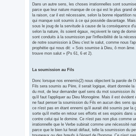
Dans un autre sens, les choses irrationnelles sont soumise
parce que leur nature manque de ce qui est le plus grand de
la raison, car il est nécessaire, selon la bonne répartition n
qui manque soit soumis à ce qui possède davantage. Mais
sous le joug de la servitude à cause de la conséquence d'un
selon la nature, ils soient égaux, reçoivent le rang de domi
sont conduits à la soumission par l'inflexibilité de la nécess
de notre soumission à Dieu c'est le salut, comme nous l'a
prophétie qui nous dit: « Sois soumise à Dieu, ô mon âme.
trouve mon salut » (Ps 61, 6 et 2).
La soumission au Fils
Donc lorsque nos ennemis(2) nous objectent la parole de l'A
Fils sera soumis au Père, il serait logique, étant donnée la
du mot, de leur demander quel sens du mot soumission ils
qu'il faut l'appliquer au Dieu Monogène. Mais il est évident qu
ne faut penser la soumission du Fils en aucun des sens qu
ce n'est pas en étant ennemi qu'il aurait été soumis par la g
sorte qu'il mette en retour ses efforts et ses espoirs dans
contre celui qui le domine. Ce n'est pas non plus comme u
irrationnelle que le Verbe subirait comme une nécessité nat
parce que le bien lui ferait défaut, telle la soumission du pet
troupeaux ou des bœufs à l'égard de l'homme. Ce n'est pas