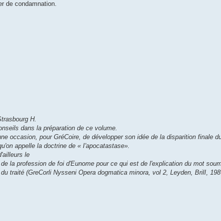
er de condamnation.
Strasbourg H.
onseils dans la préparation de ce volume.
 une occasion, pour GréCoire, de développer son idée de la disparition finale d
qu'on appelle la doctrine de « I'apocatastase».
'ailleurs le
 de la profession de foi d'Eunome pour ce qui est de l'explication du mot soum
 du traité (GreCorli Nysseni Opera dogmatica minora, vol 2, Leyden, BrilI, 198