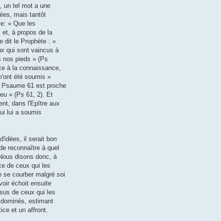
, un tel mot a une
ées, mais tantôt
ple: « Que les
 et, à propos de la
 dit le Prophète : «
ux qui sont vaincus à
us nos pieds » (Ps
ce à la connaissance,
 m'ont été soumis »
le Psaume 61 est proche
eu » (Ps 61, 2). Et
nt, dans l'Epître aux
ui lui a soumis
idées, il serait bon
de reconnaître à quel
 Nous disons donc, à
ce de ceux qui les
e se courber malgré soi
oir échoit ensuite
ssus de ceux qui les
t dominés, estimant
ice et un affront.