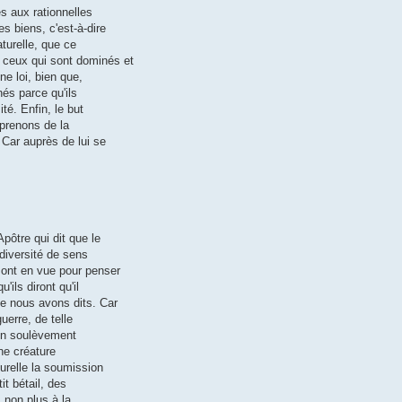
s aux rationnelles
s biens, c'est-à-dire
aturelle, que ce
 ceux qui sont dominés et
e loi, bien que,
nés parce qu'ils
ité. Enfin, le but
pprenons de la
 Car auprès de lui se
pôtre qui dit que le
 diversité de sens
 ont en vue pour penser
'ils diront qu'il
e nous avons dits. Car
uerre, de telle
 un soulèvement
ne créature
urelle la soumission
it bétail, des
 non plus à la