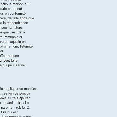
dans la maison qu'il
vitude par bonté
plus en conformité
ère, de telle sorte que
et à la ressemblance
pour la nature
ce que c'est de là
re immuable et
ure en laquelle on
comme nom, l'éternité,
 et
 effet, aucune
i peut faire
e qui peut sauver.
ui appliquer de manière
 très loin de pouvoir
is s'il faut ajouter
c quand il dit: « Le
parents » (cf. Lc 2,
 Fils qui est
st à ce moment-là que