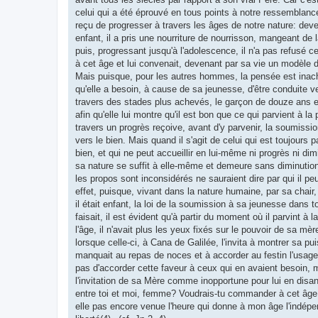
celui qui a été éprouvé en tous points à notre ressemblanc
reçu de progresser à travers les âges de notre nature: de
enfant, il a pris une nourriture de nourrisson, mangeant de 
puis, progressant jusqu'à l'adolescence, il n'a pas refusé c
à cet âge et lui convenait, devenant par sa vie un modèle
Mais puisque, pour les autres hommes, la pensée est inac
qu'elle a besoin, à cause de sa jeunesse, d'être conduite ve
travers des stades plus achevés, le garçon de douze ans 
afin qu'elle lui montre qu'il est bon que ce qui parvient à la 
travers un progrès reçoive, avant d'y parvenir, la soumiss
vers le bien. Mais quand il s'agit de celui qui est toujours pa
bien, et qui ne peut accueillir en lui-même ni progrès ni di
sa nature se suffit à elle-même et demeure sans diminution
les propos sont inconsidérés ne sauraient dire par qui il pe
effet, puisque, vivant dans la nature humaine, par sa chair,
il était enfant, la loi de la soumission à sa jeunesse dans to
faisait, il est évident qu'à partir du moment où il parvint à l
l'âge, il n'avait plus les yeux fixés sur le pouvoir de sa mèr
lorsque celle-ci, à Cana de Galilée, l'invita à montrer sa p
manquait au repas de noces et à accorder au festin l'usage 
pas d'accorder cette faveur à ceux qui en avaient besoin, 
l'invitation de sa Mère comme inopportune pour lui en disant
entre toi et moi, femme? Voudrais-tu commander à cet âge 
elle pas encore venue l'heure qui donne à mon âge l'indépe