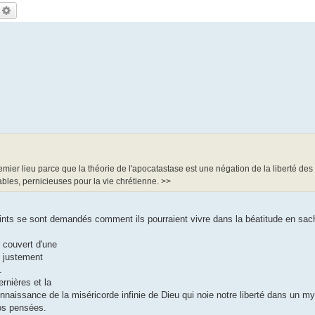
echercher
Recherche avancée
ier lieu parce que la théorie de l'apocatastase est une négation de la liberté des
ables, pernicieuses pour la vie chrétienne. >>
nts se sont demandés comment ils pourraient vivre dans la béatitude en sach
 couvert d'une
t justement
.
rnières et la
connaissance de la miséricorde infinie de Dieu qui noie notre liberté dans un m
nos pensées.