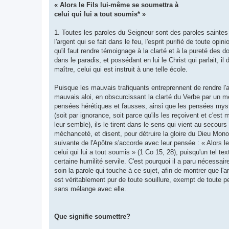
« Alors le Fils lui-même se soumettra à
celui qui lui a tout soumis* »
1. Toutes les paroles du Seigneur sont des paroles saintes 
l'argent qui se fait dans le feu, l'esprit purifié de toute opi
qu'il faut rendre témoignage à la clarté et à la pureté des 
dans le paradis, et possédant en lui le Christ qui parlait, 
maître, celui qui est instruit à une telle école.
Puisque les mauvais trafiquants entreprennent de rendre l'a
mauvais aloi, en obscurcissant la clarté du Verbe par un 
pensées hérétiques et fausses, ainsi que les pensées myst
(soit par ignorance, soit parce qu'ils les reçoivent et c'es
leur semble), ils le tirent dans le sens qui vient au secours
méchanceté, et disent, pour détruire la gloire du Dieu Mono
suivante de l'Apôtre s'accorde avec leur pensée : « Alors l
celui qui lui a tout soumis » (1 Co 15, 28), puisqu'un tel te
certaine humilité servile. C'est pourquoi il a paru nécessai
soin la parole qui touche à ce sujet, afin de montrer que l'a
est véritablement pur de toute souillure, exempt de toute p
sans mélange avec elle.
Que signifie soumettre?