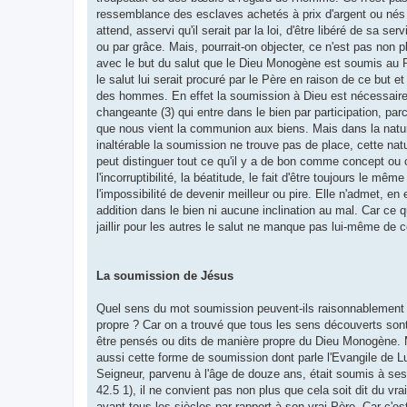
ressemblance des esclaves achetés à prix d'argent ou nés 
attend, asservi qu'il serait par la loi, d'être libéré de sa ser
ou par grâce. Mais, pourrait-on objecter, ce n'est pas non 
avec le but du salut que le Dieu Monogène est soumis au P
le salut lui serait procuré par le Père en raison de ce but 
des hommes. En effet la soumission à Dieu est nécessaire 
changeante (3) qui entre dans le bien par participation, par
que nous vient la communion aux biens. Mais dans la natu
inaltérable la soumission ne trouve pas de place, cette nat
peut distinguer tout ce qu'il y a de bon comme concept ou 
l'incorruptibilité, la béatitude, le fait d'être toujours le même
l'impossibilité de devenir meilleur ou pire. Elle n'admet, en
addition dans le bien ni aucune inclination au mal. Car ce qu
jaillir pour les autres le salut ne manque pas lui-même de c
La soumission de Jésus
Quel sens du mot soumission peuvent-ils raisonnablement l
propre ? Car on a trouvé que tous les sens découverts sont
être pensés ou dits de manière propre du Dieu Monogène. Ma
aussi cette forme de soumission dont parle l'Evangile de Lu
Seigneur, parvenu à l'âge de douze ans, était soumis à ses 
42.5 1), il ne convient pas non plus que cela soit dit du vrai
avant tous les siècles par rapport à son vrai Père. Car c'e