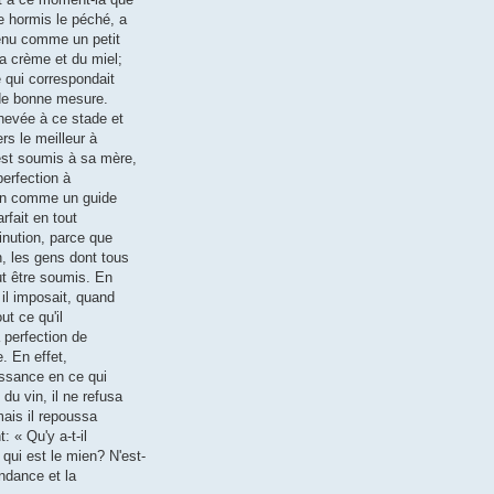
e hormis le péché, a
venu comme un petit
la crème et du miel;
e qui correspondait
 de bonne mesure.
hevée à ce stade et
rs le meilleur à
est soumis à sa mère,
perfection à
ion comme un guide
rfait en tout
minution, parce que
, les gens dont tous
ut être soumis. En
 il imposait, quand
ut ce qu'il
a perfection de
e. En effet,
uissance en ce qui
du vin, il ne refusa
mais il repoussa
: « Qu'y a-t-il
qui est le mien? N'est-
ndance et la