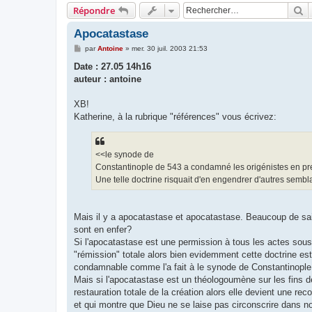
R
Répondre
Apocatastase
M
par
Antoine
»
mer. 30 juil. 2003 21:53
e
s
Date : 27.05 14h16
s
auteur : antoine
a
g
e
XB!
Katherine, à la rubrique "références" vous écrivez:
<<le synode de
Constantinople de 543 a condamné les origénistes en prem
Une telle doctrine risquait d'en engendrer d'autres sembl
Mais il y a apocatastase et apocatastase. Beaucoup de sai
sont en enfer?
Si l'apocatastase est une permission à tous les actes sous
"rémission" totale alors bien evidemment cette doctrine es
condamnable comme l'a fait à le synode de Constantinople
Mais si l'apocatastase est un théologoumène sur les fins de
restauration totale de la création alors elle devient une re
et qui montre que Dieu ne se laise pas circonscrire dans 