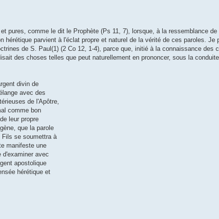
et pures, comme le dit le Prophète (Ps 11, 7), lorsque, à la ressemblance de l
nion hérétique parvient à l'éclat propre et naturel de la vérité de ces paroles. Je
doctrines de S. Paul(1) (2 Co 12, 1-4), parce que, initié à la connaissance des 
il disait des choses telles que peut naturellement en prononcer, sous la conduit
rgent divin de
mélange avec des
érieuses de l'Apôtre,
t mal comme bon
 de leur propre
gène, que la parole
e Fils se soumettra à
xte manifeste une
re d'examiner avec
rgent apostolique
ensée hérétique et