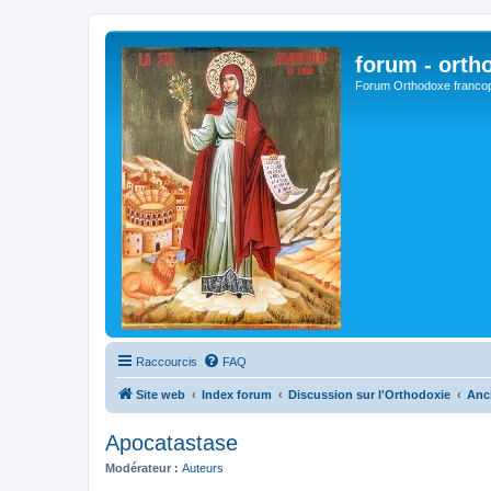
forum - orth
Forum Orthodoxe franco
Raccourcis
FAQ
Site web
Index forum
Discussion sur l'Orthodoxie
Anc
Apocatastase
Modérateur :
Auteurs