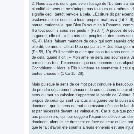
2. Nous savons donc que, selon l'usage de l'Ecriture sainte
pluralité de sens et ne s'adapte pas toujours aux mêmes id
signifie ceci, tantôt renvoie à cela. L'Ecriture dit par exem
esclaves soient soumis à leurs propres maîtres » (Tit 2, 9),
nature irrationnelle, que Dieu l'a soumise à l'homme, comme
Il a tout soumis sous ses pieds » (Ps8, 7). A propos de ce
la guerre, elle dit : « Il a mis des peuples et des races so
46, 4). Mais, faisant mémoire de ceux qui sont sauvés grâ
elle dit, comme si c'était Dieu qui parlait: « Des étrangers
(Ps 59, 10). Et il semble que ce que nous trouvons dans 
de cela, quand il dit : « Mon âme ne sera pas soumise à Di
par-dessus tout, l'expression que nos ennemis nous objecte
Corinthiens: « Alors le Fils lui-même se soumettra à celui q
toutes choses » (1 Co 15, 28).
Mais puisque le sens de ce mot peut conduire à beaucoup d'
de prendre séparément chacune de ces citations en soi et 
sens du mot soumission s'apparente la parole de l'Apôtre.
propos de ceux qui sont vaincus à la guerre par la puissan
dominent, que le sens du mot soumission désigne le fait d
et par nécessité devant les vainqueurs. Car si quelque pouv
aux prisonniers, qui leur suggère l'espoir de s'élever au-de
dominent, alors ils se dressent en face de ceux qui les on
que le fait d'avoir été soumis à leurs ennemis est une injust