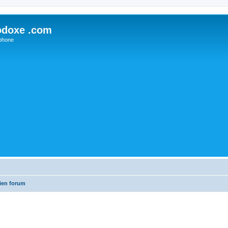
odoxe .com
phone
ien forum