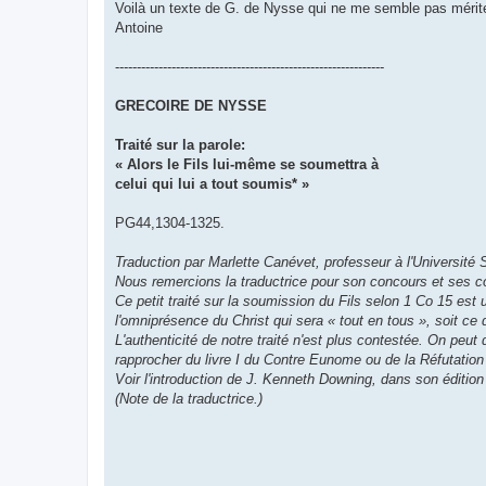
Voilà un texte de G. de Nysse qui ne me semble pas mérit
Antoine
--------------------------------------------------------------
GRECOIRE DE NYSSE
Traité sur la parole:
« Alors le Fils lui-même se soumettra à
celui qui lui a tout soumis* »
PG44,1304-1325.
Traduction par Marlette Canévet, professeur à l'Université 
Nous remercions la traductrice pour son concours et ses c
Ce petit traité sur la soumission du Fils selon 1 Co 15 est
l'omniprésence du Christ qui sera « tout en tous », soit ce 
L'authenticité de notre traité n'est plus contestée. On peut d
rapprocher du livre I du Contre Eunome ou de la Réfutation
Voir l'introduction de J. Kenneth Downing, dans son édition
(Note de la traductrice.)