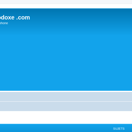
odoxe .com
phone
SUJETS