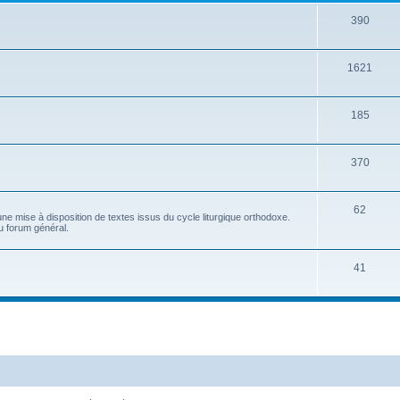
390
1621
185
370
62
e mise à disposition de textes issus du cycle liturgique orthodoxe.
u forum général.
41