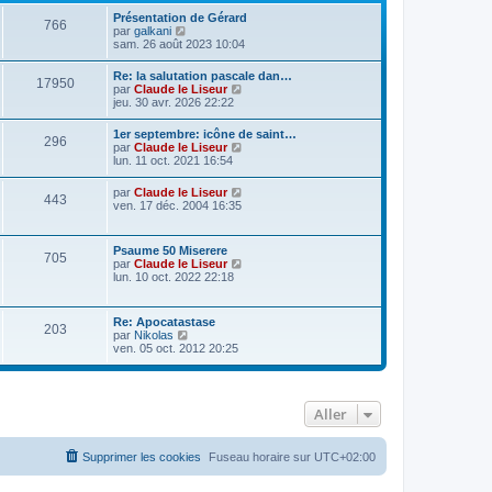
Présentation de Gérard
766
C
par
galkani
o
sam. 26 août 2023 10:04
n
s
Re: la salutation pascale dan…
17950
u
C
par
Claude le Liseur
l
o
jeu. 30 avr. 2026 22:22
t
n
e
s
1er septembre: icône de saint…
r
296
u
C
par
Claude le Liseur
l
l
o
lun. 11 oct. 2021 16:54
e
t
n
d
e
s
e
C
par
Claude le Liseur
r
443
u
r
o
ven. 17 déc. 2004 16:35
l
l
n
n
e
t
i
s
d
e
e
u
e
Psaume 50 Miserere
r
r
705
l
r
C
par
Claude le Liseur
l
m
t
n
o
lun. 10 oct. 2022 22:18
e
e
e
i
n
d
s
r
e
s
e
s
l
r
u
r
a
Re: Apocatastase
e
m
203
l
n
g
C
par
Nikolas
d
e
t
i
e
o
ven. 05 oct. 2012 20:25
e
s
e
e
n
r
s
r
r
s
n
a
l
m
u
i
g
e
e
l
e
e
d
s
Aller
t
r
e
s
e
m
r
a
r
e
n
g
l
s
Supprimer les cookies
Fuseau horaire sur
UTC+02:00
i
e
e
s
e
d
a
r