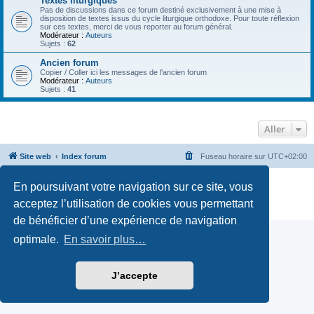
Textes liturgiques
Pas de discussions dans ce forum destiné exclusivement à une mise à
disposition de textes issus du cycle liturgique orthodoxe. Pour toute réflexion
sur ces textes, merci de vous reporter au forum général.
Modérateur :
Auteurs
Sujets :
62
Ancien forum
Copier / Coller ici les messages de l'ancien forum
Modérateur :
Auteurs
Sujets :
41
Aller
Site web
Index forum
Fuseau horaire sur
UTC+02:00
Développé par
phpBB
® Forum Software © phpBB Limited
En poursuivant votre navigation sur ce site, vous
Traduction française officielle
©
Qiaeru
acceptez l’utilisation de cookies vous permettant
Confidentialité
|
Conditions
de bénéficier d’une expérience de navigation
optimale.
En savoir plus…
J’accepte