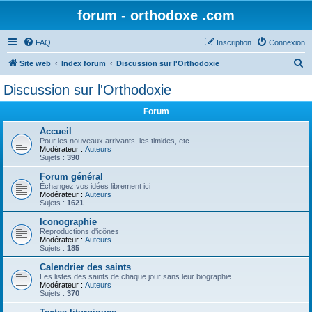
forum - orthodoxe .com
FAQ
Inscription
Connexion
R
Site web
Index forum
Discussion sur l'Orthodoxie
e
Discussion sur l'Orthodoxie
c
Forum
h
e
Accueil
Pour les nouveaux arrivants, les timides, etc.
r
Modérateur :
Auteurs
Sujets :
390
c
Forum général
h
Échangez vos idées librement ici
Modérateur :
Auteurs
e
Sujets :
1621
r
Iconographie
Reproductions d'icônes
Modérateur :
Auteurs
Sujets :
185
Calendrier des saints
Les listes des saints de chaque jour sans leur biographie
Modérateur :
Auteurs
Sujets :
370