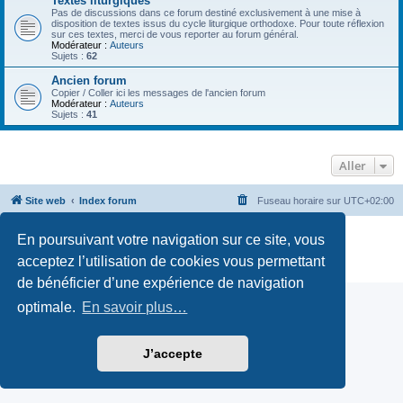
Textes liturgiques
Pas de discussions dans ce forum destiné exclusivement à une mise à
disposition de textes issus du cycle liturgique orthodoxe. Pour toute réflexion
sur ces textes, merci de vous reporter au forum général.
Modérateur :
Auteurs
Sujets :
62
Ancien forum
Copier / Coller ici les messages de l'ancien forum
Modérateur :
Auteurs
Sujets :
41
Aller
Site web
Index forum
Fuseau horaire sur
UTC+02:00
Développé par
phpBB
® Forum Software © phpBB Limited
En poursuivant votre navigation sur ce site, vous
Traduction française officielle
©
Qiaeru
acceptez l’utilisation de cookies vous permettant
Confidentialité
|
Conditions
de bénéficier d’une expérience de navigation
optimale.
En savoir plus…
J’accepte