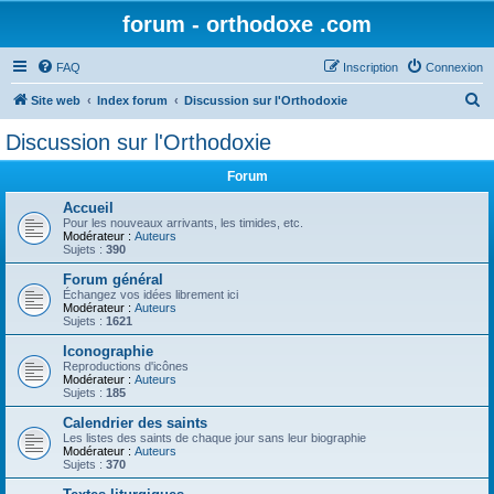
forum - orthodoxe .com
FAQ
Inscription
Connexion
R
Site web
Index forum
Discussion sur l'Orthodoxie
e
Discussion sur l'Orthodoxie
c
Forum
h
e
Accueil
Pour les nouveaux arrivants, les timides, etc.
r
Modérateur :
Auteurs
Sujets :
390
c
Forum général
h
Échangez vos idées librement ici
Modérateur :
Auteurs
e
Sujets :
1621
r
Iconographie
Reproductions d'icônes
Modérateur :
Auteurs
Sujets :
185
Calendrier des saints
Les listes des saints de chaque jour sans leur biographie
Modérateur :
Auteurs
Sujets :
370