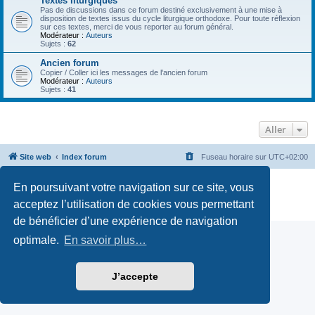
Textes liturgiques
Pas de discussions dans ce forum destiné exclusivement à une mise à
disposition de textes issus du cycle liturgique orthodoxe. Pour toute réflexion
sur ces textes, merci de vous reporter au forum général.
Modérateur :
Auteurs
Sujets :
62
Ancien forum
Copier / Coller ici les messages de l'ancien forum
Modérateur :
Auteurs
Sujets :
41
Aller
Site web
Index forum
Fuseau horaire sur
UTC+02:00
Développé par
phpBB
® Forum Software © phpBB Limited
En poursuivant votre navigation sur ce site, vous
Traduction française officielle
©
Qiaeru
acceptez l’utilisation de cookies vous permettant
Confidentialité
|
Conditions
de bénéficier d’une expérience de navigation
optimale.
En savoir plus…
J’accepte