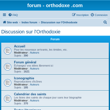
forum - orthodoxe .com
FAQ
Inscription
Connexion
R
Site web
Index forum
Discussion sur l'Orthodoxie
e
Discussion sur l'Orthodoxie
c
Forum
h
e
Accueil
Pour les nouveaux arrivants, les timides, etc.
r
Modérateur :
Auteurs
Sujets :
390
c
Forum général
h
Échangez vos idées librement ici
Modérateur :
Auteurs
e
Sujets :
1621
r
Iconographie
Reproductions d'icônes
Modérateur :
Auteurs
Sujets :
185
Calendrier des saints
Les listes des saints de chaque jour sans leur biographie
Modérateur :
Auteurs
Sujets :
370