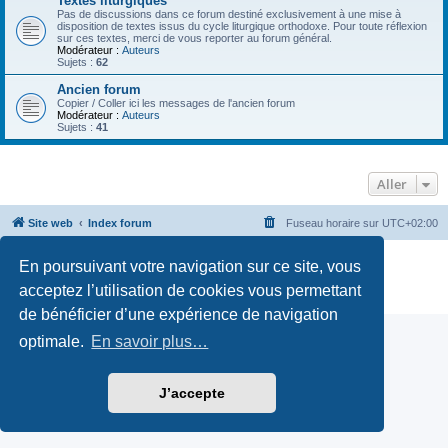
Textes liturgiques
Pas de discussions dans ce forum destiné exclusivement à une mise à
disposition de textes issus du cycle liturgique orthodoxe. Pour toute réflexion
sur ces textes, merci de vous reporter au forum général.
Modérateur :
Auteurs
Sujets :
62
Ancien forum
Copier / Coller ici les messages de l'ancien forum
Modérateur :
Auteurs
Sujets :
41
Aller
Site web
Index forum
Fuseau horaire sur
UTC+02:00
Développé par
phpBB
® Forum Software © phpBB Limited
En poursuivant votre navigation sur ce site, vous
Traduction française officielle
©
Qiaeru
acceptez l’utilisation de cookies vous permettant
Confidentialité
|
Conditions
de bénéficier d’une expérience de navigation
optimale.
En savoir plus…
J’accepte