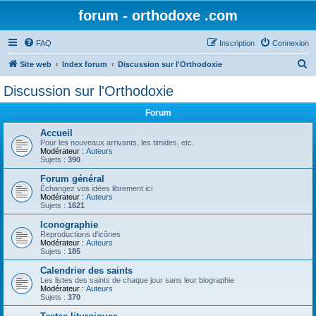
forum - orthodoxe .com
FAQ
Inscription
Connexion
R
Site web
Index forum
Discussion sur l'Orthodoxie
e
Discussion sur l'Orthodoxie
c
Forum
h
e
Accueil
Pour les nouveaux arrivants, les timides, etc.
r
Modérateur :
Auteurs
Sujets :
390
c
Forum général
h
Échangez vos idées librement ici
Modérateur :
Auteurs
e
Sujets :
1621
r
Iconographie
Reproductions d'icônes
Modérateur :
Auteurs
Sujets :
185
Calendrier des saints
Les listes des saints de chaque jour sans leur biographie
Modérateur :
Auteurs
Sujets :
370