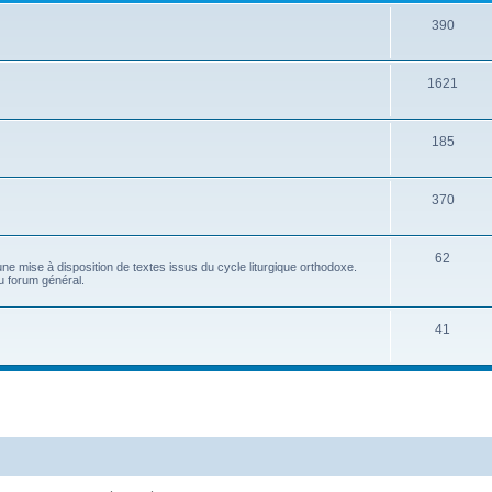
390
1621
185
370
62
e mise à disposition de textes issus du cycle liturgique orthodoxe.
u forum général.
41