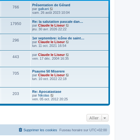
Présentation de Gérard
766
C
par
galkani
o
sam. 26 août 2023 10:04
n
s
Re: la salutation pascale dan…
17950
u
C
par
Claude le Liseur
l
o
jeu. 30 avr. 2026 22:22
t
n
e
s
1er septembre: icône de saint…
r
296
u
C
par
Claude le Liseur
l
l
o
lun. 11 oct. 2021 16:54
e
t
n
d
e
s
e
C
par
Claude le Liseur
r
443
u
r
o
ven. 17 déc. 2004 16:35
l
l
n
n
e
t
i
s
d
e
e
u
e
Psaume 50 Miserere
r
r
705
l
r
C
par
Claude le Liseur
l
m
t
n
o
lun. 10 oct. 2022 22:18
e
e
e
i
n
d
s
r
e
s
e
s
l
r
u
r
a
Re: Apocatastase
e
m
203
l
n
g
C
par
Nikolas
d
e
t
i
e
o
ven. 05 oct. 2012 20:25
e
s
e
e
n
r
s
r
r
s
n
a
l
m
u
i
g
e
e
l
e
e
d
s
Aller
t
r
e
s
e
m
r
a
r
e
n
g
l
s
Supprimer les cookies
Fuseau horaire sur
UTC+02:00
i
e
e
s
e
d
a
r