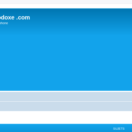
odoxe .com
phone
SUJETS