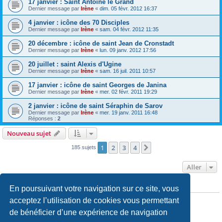
17 janvier : Saint Antoine le Grand
Dernier message par
Irène
«
dim. 05 févr. 2012 16:37
4 janvier : icône des 70 Disciples
Dernier message par
Irène
«
sam. 04 févr. 2012 11:35
20 décembre : icône de saint Jean de Cronstadt
Dernier message par
Irène
«
lun. 09 janv. 2012 17:56
20 juillet : saint Alexis d'Ugine
Dernier message par
Irène
«
sam. 16 juil. 2011 10:57
17 janvier : icône de saint Georges de Janina
Dernier message par
Irène
«
mer. 02 févr. 2011 19:29
2 janvier : icône de saint Séraphin de Sarov
Dernier message par
Irène
«
mer. 19 janv. 2011 16:48
Réponses :
2
Nouveau sujet
1
2
3
4
Suivant
185 sujets
Aller
En poursuivant votre navigation sur ce site, vous
PERMISSIONS DU FORUM
Vous
ne pouvez pas
publier de nouveaux sujets dans ce forum
acceptez l’utilisation de cookies vous permettant
Vous
ne pouvez pas
répondre aux sujets dans ce forum
de bénéficier d’une expérience de navigation
Vous
ne pouvez pas
modifier vos messages dans ce forum
Vous
ne pouvez pas
supprimer vos messages dans ce forum