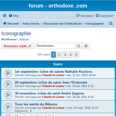
forum - orthodoxe .com
FAQ
Inscription
Connexion
R
Site web
Index forum
Discussion sur l'Orthodoxie
Iconographie
e
Iconographie
c
Modérateur :
Auteurs
h
Rechercher
Recherche avanc
Nouveau sujet
e
1
2
3
4
Suivant
185 sujets
r
c
Sujets
h
1er septembre: icône de sainte Nathalie Kozlova
e
Dernier message par
Claude le Liseur
«
lun. 11 oct. 2021 16:54
r
28 septembre: icône de saint Jean l'Endurant
Dernier message par
Claude le Liseur
«
lun. 26 juil. 2021 9:15
30 novembre: icône de saint André Șaguna
Dernier message par
Claude le Liseur
«
lun. 26 juil. 2021 9:10
Tous les saints du Bélarus
Dernier message par
Claude le Liseur
«
ven. 04 sept. 2020 11:04
Réponses :
2