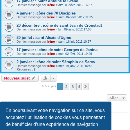
17 janvier : Saint Antoine le Grand
Dernier message par
Irène
«
dim. 05 févr. 2012 16:37
4 janvier : icône des 70 Disciples
Dernier message par
Irène
«
sam. 04 févr. 2012 11:35
20 décembre : icône de saint Jean de Cronstadt
Dernier message par
Irène
«
lun. 09 janv. 2012 17:56
20 juillet : saint Alexis d'Ugine
Dernier message par
Irène
«
sam. 16 juil. 2011 10:57
17 janvier : icône de saint Georges de Janina
Dernier message par
Irène
«
mer. 02 févr. 2011 19:29
2 janvier : icône de saint Séraphin de Sarov
Dernier message par
Irène
«
mer. 19 janv. 2011 16:48
Réponses :
2
Nouveau sujet
1
2
3
4
Suivant
185 sujets
Aller
En poursuivant votre navigation sur ce site, vous
PERMISSIONS DU FORUM
Vous
ne pouvez pas
publier de nouveaux sujets dans ce forum
acceptez l’utilisation de cookies vous permettant
Vous
ne pouvez pas
répondre aux sujets dans ce forum
de bénéficier d’une expérience de navigation
Vous
ne pouvez pas
modifier vos messages dans ce forum
Vous
ne pouvez pas
supprimer vos messages dans ce forum