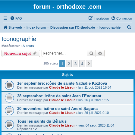
forum - orthodoxe .com
FAQ
Inscription
Connexion
R
Site web
Index forum
Discussion sur l'Orthodoxie
Iconographie
e
Iconographie
c
Modérateur :
Auteurs
h
Rechercher
Recherche avanc
Nouveau sujet
e
1
2
3
4
Suivant
185 sujets
r
c
Sujets
h
1er septembre: icône de sainte Nathalie Kozlova
e
Dernier message par
Claude le Liseur
«
lun. 11 oct. 2021 16:54
r
28 septembre: icône de saint Jean l'Endurant
Dernier message par
Claude le Liseur
«
lun. 26 juil. 2021 9:15
30 novembre: icône de saint André Șaguna
Dernier message par
Claude le Liseur
«
lun. 26 juil. 2021 9:10
Tous les saints du Bélarus
Dernier message par
Claude le Liseur
«
ven. 04 sept. 2020 11:04
Réponses :
2