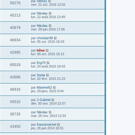
par
Stessy
56276
ven. 21 oct. 2016 12:02
par
Nikolas
40213
lun. 22 août 2016 13:49
par
Nikolas
40879
mer. 29 juin 2016 17:06
par
christian38
46934
lun. 05 oct. 2015 16:43
par
Irène
42995
lun. 05 oct. 2015 16:13
par
Erg74
60018
lun. 24 août 2015 19:43
par
Sonia
42686
lun. 02 févr. 2015 21:23
par
Maxime62
48916
jeu. 29 janv. 2015 9:44
par
J-Gabriel
50510
dim. 30 nov. 2014 22:57
par
Nikolas
38735
mar. 25 nov. 2014 13:33
par
francismichel
43450
jeu. 26 juin 2014 18:01