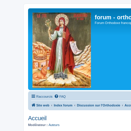
forum - orth
Forum Orthodoxe franco
Raccourcis
FAQ
Site web
Index forum
Discussion sur l'Orthodoxie
Acc
Accueil
Modérateur :
Auteurs