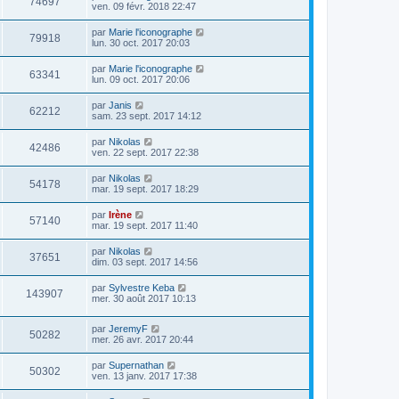
74697
ven. 09 févr. 2018 22:47
par
Marie l'iconographe
79918
lun. 30 oct. 2017 20:03
par
Marie l'iconographe
63341
lun. 09 oct. 2017 20:06
par
Janis
62212
sam. 23 sept. 2017 14:12
par
Nikolas
42486
ven. 22 sept. 2017 22:38
par
Nikolas
54178
mar. 19 sept. 2017 18:29
par
Irène
57140
mar. 19 sept. 2017 11:40
par
Nikolas
37651
dim. 03 sept. 2017 14:56
par
Sylvestre Keba
143907
mer. 30 août 2017 10:13
par
JeremyF
50282
mer. 26 avr. 2017 20:44
par
Supernathan
50302
ven. 13 janv. 2017 17:38