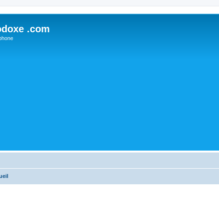
odoxe .com
phone
ueil