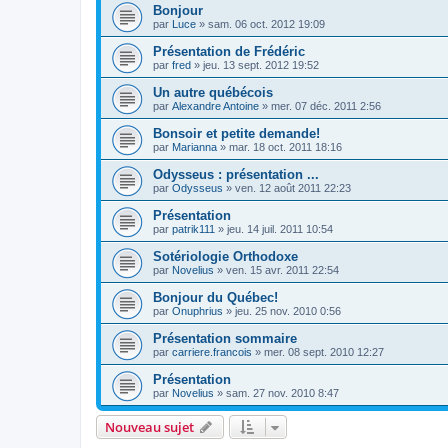
Bonjour
par
Luce
»
sam. 06 oct. 2012 19:09
Présentation de Frédéric
par
fred
»
jeu. 13 sept. 2012 19:52
Un autre québécois
par
Alexandre Antoine
»
mer. 07 déc. 2011 2:56
Bonsoir et petite demande!
par
Marianna
»
mar. 18 oct. 2011 18:16
Odysseus : présentation ...
par
Odysseus
»
ven. 12 août 2011 22:23
Présentation
par
patrik111
»
jeu. 14 juil. 2011 10:54
Sotériologie Orthodoxe
par
Novelius
»
ven. 15 avr. 2011 22:54
Bonjour du Québec!
par
Onuphrius
»
jeu. 25 nov. 2010 0:56
Présentation sommaire
par
carriere.francois
»
mer. 08 sept. 2010 12:27
Présentation
par
Novelius
»
sam. 27 nov. 2010 8:47
Nouveau sujet