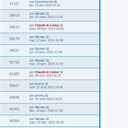
par
francismichel
47107
jeu. 26 juin 2014 14:21
par
Nikolas
39414
lun. 03 mars 2014 13:25
par
Claude le Liseur
39513
sam. 08 févr. 2014 18:56
par
Nikolas
39179
mar. 21 janv. 2014 18:39
par
Nikolas
39537
lun. 20 janv. 2014 17:40
par
Nikolas
50739
mer. 15 janv. 2014 13:44
par
Claude le Liseur
61365
jeu. 28 nov. 2013 11:22
par
jeremy
58827
mer. 21 août 2013 18:45
par
jeremy
40696
lun. 19 août 2013 14:03
par
Nikolas
40201
dim. 13 janv. 2013 17:30
par
Nikolas
40354
sam. 01 déc. 2012 15:18