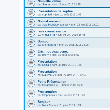
Nouvelle venue
par
Stessy
»
lun. 17 oct. 2016 12:25
Présentation de sophie
par
sophieG
»
jeu. 11 août 2016 1:01
Nouvel arrivant
par
JeanMichelLemonnier
»
mar. 28 juin 2016 15:01
faire connaissance
par
christian38
»
lun. 05 oct. 2015 16:43
Bonjour
par
kristophe45
»
mer. 30 sept. 2015 14:28
Eric, nouveau venu.
par
Erg74
»
dim. 16 août 2015 5:07
Présentation
par
Sonia
»
sam. 31 janv. 2015 21:36
Présentation
par
Maxime62
»
mar. 27 janv. 2015 12:56
Petite Présentation
par
Séraphin
»
jeu. 08 févr. 2007 16:41
Présentation
par
Stephanos
»
mar. 25 nov. 2014 5:43
Bonjour
par
Robin9
»
mer. 29 janv. 2014 0:24