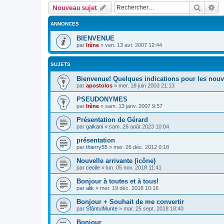
Recher
Re
Nouveau sujet
ANNONCES
BIENVENUE
par
Irène
»
ven. 13 avr. 2007 12:44
SUJETS
Bienvenue! Quelques indications pour les no
par
apostolos
»
mer. 18 juin 2003 21:13
PSEUDONYMES
par
Irène
»
sam. 13 janv. 2007 9:57
Présentation de Gérard
par
galkani
»
sam. 26 août 2023 10:04
présentation
par
thierry55
»
mer. 26 déc. 2012 0:18
Nouvelle arrivante (icône)
par
cecile
»
lun. 05 nov. 2018 11:41
Bonjour à toutes et à tous!
par
alik
»
mer. 19 déc. 2018 10:16
Bonjour + Souhait de me convertir
par
SfântulMunte
»
mar. 25 sept. 2018 18:40
Bonjour