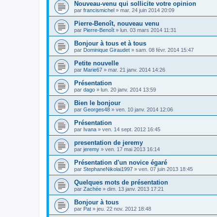
Nouveau-venu qui sollicite votre opinion
par
francismichel
»
mar. 24 juin 2014 20:09
Pierre-Benoît, nouveau venu
par
Pierre-Benoît
»
lun. 03 mars 2014 11:31
Bonjour à tous et à tous
par
Dominique Giraudet
»
sam. 08 févr. 2014 15:47
Petite nouvelle
par
Marie67
»
mar. 21 janv. 2014 14:26
Présentation
par
dago
»
lun. 20 janv. 2014 13:59
Bien le bonjour
par
Georges48
»
ven. 10 janv. 2014 12:06
Présentation
par
Ivana
»
ven. 14 sept. 2012 16:45
presentation de jeremy
par
jeremy
»
ven. 17 mai 2013 16:14
Présentation d'un novice égaré
par
StephaneNikolai1997
»
ven. 07 juin 2013 18:45
Quelques mots de présentation
par
Zachée
»
dim. 13 janv. 2013 17:21
Bonjour à tous
par
Pat
»
jeu. 22 nov. 2012 18:48