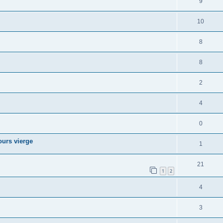
9
10
8
8
2
4
0
ours vierge
1
21
1
2
4
3