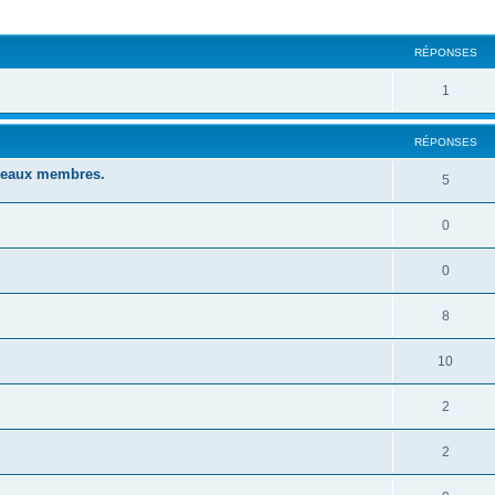
cher
cherche avancée
RÉPONSES
1
RÉPONSES
uveaux membres.
5
0
0
8
10
2
2