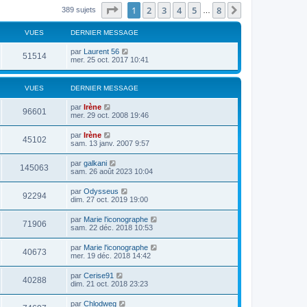
Page
1
sur
8
1
2
3
4
5
8
Suivant
389 sujets
…
VUES
DERNIER MESSAGE
par
Laurent 56
51514
mer. 25 oct. 2017 10:41
VUES
DERNIER MESSAGE
par
Irène
96601
mer. 29 oct. 2008 19:46
par
Irène
45102
sam. 13 janv. 2007 9:57
par
galkani
145063
sam. 26 août 2023 10:04
par
Odysseus
92294
dim. 27 oct. 2019 19:00
par
Marie l'iconographe
71906
sam. 22 déc. 2018 10:53
par
Marie l'iconographe
40673
mer. 19 déc. 2018 14:42
par
Cerise91
40288
dim. 21 oct. 2018 23:23
par
Chlodweg