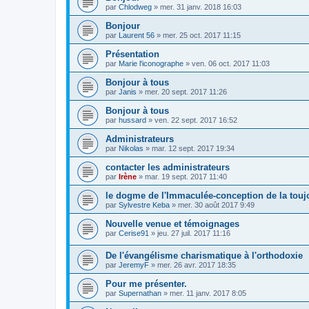
par
Chlodweg
»
mer. 31 janv. 2018 16:03
Bonjour
par
Laurent 56
»
mer. 25 oct. 2017 11:15
Présentation
par
Marie l'iconographe
»
ven. 06 oct. 2017 11:03
Bonjour à tous
par
Janis
»
mer. 20 sept. 2017 11:26
Bonjour à tous
par
hussard
»
ven. 22 sept. 2017 16:52
Administrateurs
par
Nikolas
»
mar. 12 sept. 2017 19:34
contacter les administrateurs
par
Irène
»
mar. 19 sept. 2017 11:40
le dogme de l'Immaculée-conception de la touj
par
Sylvestre Keba
»
mer. 30 août 2017 9:49
Nouvelle venue et témoignages
par
Cerise91
»
jeu. 27 juil. 2017 11:16
De l'évangélisme charismatique à l'orthodoxie
par
JeremyF
»
mer. 26 avr. 2017 18:35
Pour me présenter.
par
Supernathan
»
mer. 11 janv. 2017 8:05