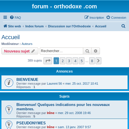
forum - orthodoxe .com
FAQ
Inscription
Connexion
R
Site web
Index forum
Discussion sur l'Orthodoxie
Accueil
e
Accueil
c
Modérateur :
Auteurs
h
Rechercher
Recherche avanc
Nouveau sujet
e
Page
1
sur
8
1
2
3
4
5
8
Suivant
389 sujets
r
…
c
Annonces
h
BIENVENUE
e
Dernier message par
Laurent 56
«
mer. 25 oct. 2017 10:41
Réponses :
1
r
Sujets
Bienvenue! Quelques indications pour les nouveaux
membres.
Dernier message par
Irène
«
mer. 29 oct. 2008 19:46
Réponses :
5
PSEUDONYMES
Dernier message par
Irène
«
sam. 13 janv. 2007 9:57