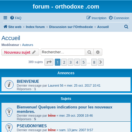
forum - orthodoxe .com
FAQ
Inscription
Connexion
R
Site web
Index forum
Discussion sur l'Orthodoxie
Accueil
e
Accueil
c
Modérateur :
Auteurs
h
Rechercher
Recherche avanc
Nouveau sujet
e
Page
1
sur
8
1
2
3
4
5
8
Suivant
389 sujets
r
…
c
Annonces
h
BIENVENUE
e
Dernier message par
Laurent 56
«
mer. 25 oct. 2017 10:41
Réponses :
1
r
Sujets
Bienvenue! Quelques indications pour les nouveaux
membres.
Dernier message par
Irène
«
mer. 29 oct. 2008 19:46
Réponses :
5
PSEUDONYMES
Dernier message par
Irène
«
sam. 13 janv. 2007 9:57