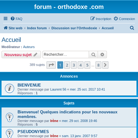
forum - orthodoxe .com
FAQ
Inscription
Connexion
R
Site web
Index forum
Discussion sur l'Orthodoxie
Accueil
e
Accueil
c
Modérateur :
Auteurs
h
Rechercher
Recherche avanc
Nouveau sujet
e
Page
1
sur
8
1
2
3
4
5
8
Suivant
389 sujets
r
…
c
Annonces
h
BIENVENUE
e
Dernier message par
Laurent 56
«
mer. 25 oct. 2017 10:41
Réponses :
1
r
Sujets
Bienvenue! Quelques indications pour les nouveaux
membres.
Dernier message par
Irène
«
mer. 29 oct. 2008 19:46
Réponses :
5
PSEUDONYMES
Dernier message par
Irène
«
sam. 13 janv. 2007 9:57