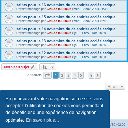
saints pour le 16 novembre du calendrier ecclésiastique
Dernier message par
Claude le Liseur
«
ven. 12 nov. 2004 21:33
saints pour le 15 novembre du calendrier ecclésiastique
Dernier message par
Claude le Liseur
«
ven. 12 nov. 2004 16:45
saints pour le 14 novembre du calendrier ecclésiastique
Dernier message par
Claude le Liseur
«
jeu. 11 nov. 2004 18:59
saints pour le 13 novembre du calendrier ecclésiastique
Dernier message par
Claude le Liseur
«
jeu. 11 nov. 2004 18:35
saints pour le 12 novembre du calendrier ecclésiastique
Dernier message par
Claude le Liseur
«
jeu. 11 nov. 2004 18:08
Nouveau sujet
Page
1
sur
8
1
2
3
4
5
8
Suivant
370 sujets
…
Aller
En poursuivant votre navigation sur ce site, vous
PERMISSIONS DU FORUM
Vous
ne pouvez pas
publier de nouveaux sujets dans ce forum
acceptez l’utilisation de cookies vous permettant
Vous
ne pouvez pas
répondre aux sujets dans ce forum
de bénéficier d’une expérience de navigation
Vous
ne pouvez pas
modifier vos messages dans ce forum
Vous
ne pouvez pas
supprimer vos messages dans ce forum
optimale.
En savoir plus…
Site web
Index forum
Fuseau horaire sur
UTC+02:00