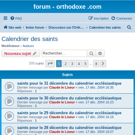
forum - orthodoxe .com
FAQ
Inscription
Connexion
R
Site web
Index forum
Discussion sur l'Orthodoxie
Calendrier des saints
e
Calendrier des saints
c
Modérateur :
Auteurs
h
Rechercher
Recherche avanc
Nouveau sujet
e
Page
1
sur
8
1
2
3
4
5
8
Suivant
370 sujets
r
…
c
Sujets
h
saints pour le 31 décembre du calendrier ecclésiastique
e
Dernier message par
Claude le Liseur
«
ven. 17 déc. 2004 16:35
Réponses :
1
r
saints pour le 30 décembre du calendrier ecclésiastique
Dernier message par
Claude le Liseur
«
ven. 17 déc. 2004 16:23
Réponses :
1
saints pour le 29 décembre du calendrier ecclésiastique
Dernier message par
Claude le Liseur
«
ven. 17 déc. 2004 16:16
Réponses :
1
saints pour le 28 décembre du calendrier ecclésiastique
Dernier message par
Claude le Liseur
«
ven. 17 déc. 2004 16:07