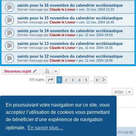
saints pour le 16 novembre du calendrier ecclésiastique
Dernier message par
Claude le Liseur
«
ven. 12 nov. 2004 21:33
saints pour le 15 novembre du calendrier ecclésiastique
Dernier message par
Claude le Liseur
«
ven. 12 nov. 2004 16:45
saints pour le 14 novembre du calendrier ecclésiastique
Dernier message par
Claude le Liseur
«
jeu. 11 nov. 2004 18:59
saints pour le 13 novembre du calendrier ecclésiastique
Dernier message par
Claude le Liseur
«
jeu. 11 nov. 2004 18:35
saints pour le 12 novembre du calendrier ecclésiastique
Dernier message par
Claude le Liseur
«
jeu. 11 nov. 2004 18:08
Nouveau sujet
Page
1
sur
8
1
2
3
4
5
8
Suivant
370 sujets
…
Aller
En poursuivant votre navigation sur ce site, vous
PERMISSIONS DU FORUM
Vous
ne pouvez pas
publier de nouveaux sujets dans ce forum
acceptez l’utilisation de cookies vous permettant
Vous
ne pouvez pas
répondre aux sujets dans ce forum
de bénéficier d’une expérience de navigation
Vous
ne pouvez pas
modifier vos messages dans ce forum
Vous
ne pouvez pas
supprimer vos messages dans ce forum
optimale.
En savoir plus…
Site web
Index forum
Fuseau horaire sur
UTC+02:00