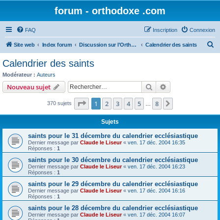
forum - orthodoxe .com
FAQ
Inscription
Connexion
R
Site web
Index forum
Discussion sur l'Orthodoxie
Calendrier des saints
e
Calendrier des saints
c
Modérateur :
Auteurs
h
Rechercher
Recherche avanc
Nouveau sujet
e
Page
1
sur
8
1
2
3
4
5
8
Suivant
370 sujets
r
…
c
Sujets
h
saints pour le 31 décembre du calendrier ecclésiastique
e
Dernier message par
Claude le Liseur
«
ven. 17 déc. 2004 16:35
Réponses :
1
r
saints pour le 30 décembre du calendrier ecclésiastique
Dernier message par
Claude le Liseur
«
ven. 17 déc. 2004 16:23
Réponses :
1
saints pour le 29 décembre du calendrier ecclésiastique
Dernier message par
Claude le Liseur
«
ven. 17 déc. 2004 16:16
Réponses :
1
saints pour le 28 décembre du calendrier ecclésiastique
Dernier message par
Claude le Liseur
«
ven. 17 déc. 2004 16:07