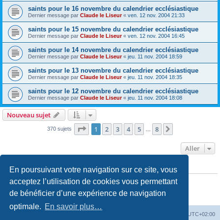
saints pour le 16 novembre du calendrier ecclésiastique
Dernier message par
Claude le Liseur
«
ven. 12 nov. 2004 21:33
saints pour le 15 novembre du calendrier ecclésiastique
Dernier message par
Claude le Liseur
«
ven. 12 nov. 2004 16:45
saints pour le 14 novembre du calendrier ecclésiastique
Dernier message par
Claude le Liseur
«
jeu. 11 nov. 2004 18:59
saints pour le 13 novembre du calendrier ecclésiastique
Dernier message par
Claude le Liseur
«
jeu. 11 nov. 2004 18:35
saints pour le 12 novembre du calendrier ecclésiastique
Dernier message par
Claude le Liseur
«
jeu. 11 nov. 2004 18:08
Nouveau sujet
Page
1
sur
8
1
2
3
4
5
8
Suivant
370 sujets
…
Aller
En poursuivant votre navigation sur ce site, vous
PERMISSIONS DU FORUM
Vous
ne pouvez pas
publier de nouveaux sujets dans ce forum
acceptez l’utilisation de cookies vous permettant
Vous
ne pouvez pas
répondre aux sujets dans ce forum
de bénéficier d’une expérience de navigation
Vous
ne pouvez pas
modifier vos messages dans ce forum
Vous
ne pouvez pas
supprimer vos messages dans ce forum
optimale.
En savoir plus…
Site web
Index forum
Fuseau horaire sur
UTC+02:00