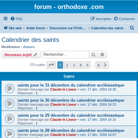
forum - orthodoxe .com
FAQ
Inscription
Connexion
R
Site web
Index forum
Discussion sur l'Orthodoxie
Calendrier des saints
e
Calendrier des saints
c
Modérateur :
Auteurs
h
Rechercher
Recherche avanc
Nouveau sujet
e
Page
1
sur
8
1
2
3
4
5
8
Suivant
370 sujets
r
…
c
Sujets
h
saints pour le 31 décembre du calendrier ecclésiastique
e
Dernier message par
Claude le Liseur
«
ven. 17 déc. 2004 16:35
Réponses :
1
r
saints pour le 30 décembre du calendrier ecclésiastique
Dernier message par
Claude le Liseur
«
ven. 17 déc. 2004 16:23
Réponses :
1
saints pour le 29 décembre du calendrier ecclésiastique
Dernier message par
Claude le Liseur
«
ven. 17 déc. 2004 16:16
Réponses :
1
saints pour le 28 décembre du calendrier ecclésiastique
Dernier message par
Claude le Liseur
«
ven. 17 déc. 2004 16:07