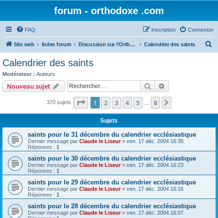
forum - orthodoxe .com
FAQ
Inscription
Connexion
R
Site web
Index forum
Discussion sur l'Orthodoxie
Calendrier des saints
e
Calendrier des saints
c
Modérateur :
Auteurs
h
Rechercher
Recherche avanc
Nouveau sujet
e
Page
1
sur
8
1
2
3
4
5
8
Suivant
370 sujets
r
…
c
Sujets
h
saints pour le 31 décembre du calendrier ecclésiastique
e
Dernier message par
Claude le Liseur
«
ven. 17 déc. 2004 16:35
Réponses :
1
r
saints pour le 30 décembre du calendrier ecclésiastique
Dernier message par
Claude le Liseur
«
ven. 17 déc. 2004 16:23
Réponses :
1
saints pour le 29 décembre du calendrier ecclésiastique
Dernier message par
Claude le Liseur
«
ven. 17 déc. 2004 16:16
Réponses :
1
saints pour le 28 décembre du calendrier ecclésiastique
Dernier message par
Claude le Liseur
«
ven. 17 déc. 2004 16:07