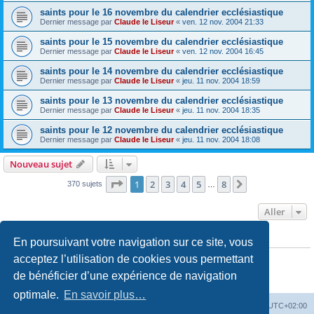
saints pour le 16 novembre du calendrier ecclésiastique
Dernier message par
Claude le Liseur
«
ven. 12 nov. 2004 21:33
saints pour le 15 novembre du calendrier ecclésiastique
Dernier message par
Claude le Liseur
«
ven. 12 nov. 2004 16:45
saints pour le 14 novembre du calendrier ecclésiastique
Dernier message par
Claude le Liseur
«
jeu. 11 nov. 2004 18:59
saints pour le 13 novembre du calendrier ecclésiastique
Dernier message par
Claude le Liseur
«
jeu. 11 nov. 2004 18:35
saints pour le 12 novembre du calendrier ecclésiastique
Dernier message par
Claude le Liseur
«
jeu. 11 nov. 2004 18:08
Nouveau sujet
Page
1
sur
8
1
2
3
4
5
8
Suivant
370 sujets
…
Aller
En poursuivant votre navigation sur ce site, vous
PERMISSIONS DU FORUM
Vous
ne pouvez pas
publier de nouveaux sujets dans ce forum
acceptez l’utilisation de cookies vous permettant
Vous
ne pouvez pas
répondre aux sujets dans ce forum
de bénéficier d’une expérience de navigation
Vous
ne pouvez pas
modifier vos messages dans ce forum
Vous
ne pouvez pas
supprimer vos messages dans ce forum
optimale.
En savoir plus…
Site web
Index forum
Fuseau horaire sur
UTC+02:00