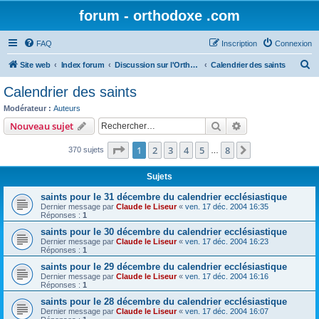
forum - orthodoxe .com
FAQ
Inscription
Connexion
R
Site web
Index forum
Discussion sur l'Orthodoxie
Calendrier des saints
e
Calendrier des saints
c
Modérateur :
Auteurs
h
Rechercher
Recherche avanc
Nouveau sujet
e
Page
1
sur
8
1
2
3
4
5
8
Suivant
370 sujets
r
…
c
Sujets
h
saints pour le 31 décembre du calendrier ecclésiastique
e
Dernier message par
Claude le Liseur
«
ven. 17 déc. 2004 16:35
Réponses :
1
r
saints pour le 30 décembre du calendrier ecclésiastique
Dernier message par
Claude le Liseur
«
ven. 17 déc. 2004 16:23
Réponses :
1
saints pour le 29 décembre du calendrier ecclésiastique
Dernier message par
Claude le Liseur
«
ven. 17 déc. 2004 16:16
Réponses :
1
saints pour le 28 décembre du calendrier ecclésiastique
Dernier message par
Claude le Liseur
«
ven. 17 déc. 2004 16:07