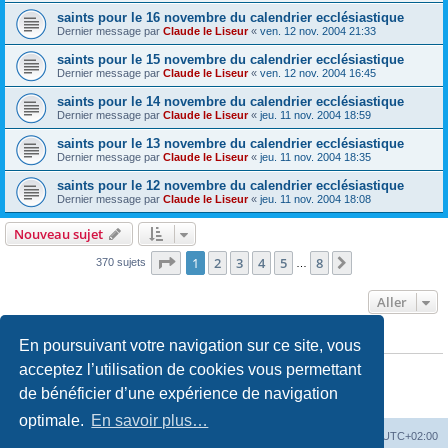
saints pour le 16 novembre du calendrier ecclésiastique
Dernier message par
Claude le Liseur
«
ven. 12 nov. 2004 21:33
saints pour le 15 novembre du calendrier ecclésiastique
Dernier message par
Claude le Liseur
«
ven. 12 nov. 2004 16:45
saints pour le 14 novembre du calendrier ecclésiastique
Dernier message par
Claude le Liseur
«
jeu. 11 nov. 2004 18:59
saints pour le 13 novembre du calendrier ecclésiastique
Dernier message par
Claude le Liseur
«
jeu. 11 nov. 2004 18:35
saints pour le 12 novembre du calendrier ecclésiastique
Dernier message par
Claude le Liseur
«
jeu. 11 nov. 2004 18:08
Nouveau sujet
Page
1
sur
8
1
2
3
4
5
8
Suivant
370 sujets
…
Aller
En poursuivant votre navigation sur ce site, vous
PERMISSIONS DU FORUM
Vous
ne pouvez pas
publier de nouveaux sujets dans ce forum
acceptez l’utilisation de cookies vous permettant
Vous
ne pouvez pas
répondre aux sujets dans ce forum
de bénéficier d’une expérience de navigation
Vous
ne pouvez pas
modifier vos messages dans ce forum
Vous
ne pouvez pas
supprimer vos messages dans ce forum
optimale.
En savoir plus…
Site web
Index forum
Fuseau horaire sur
UTC+02:00