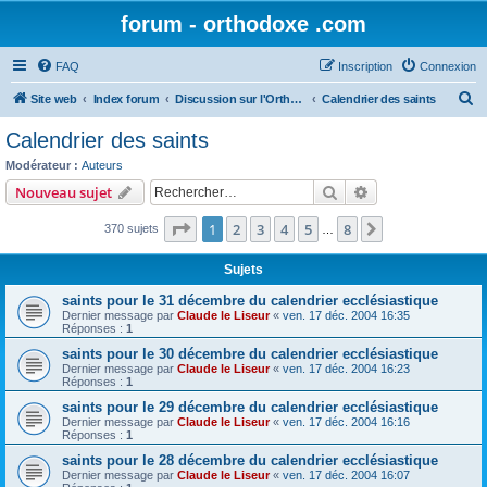
forum - orthodoxe .com
FAQ
Inscription
Connexion
R
Site web
Index forum
Discussion sur l'Orthodoxie
Calendrier des saints
e
Calendrier des saints
c
Modérateur :
Auteurs
h
Rechercher
Recherche avanc
Nouveau sujet
e
Page
1
sur
8
1
2
3
4
5
8
Suivant
370 sujets
r
…
c
Sujets
h
saints pour le 31 décembre du calendrier ecclésiastique
e
Dernier message par
Claude le Liseur
«
ven. 17 déc. 2004 16:35
Réponses :
1
r
saints pour le 30 décembre du calendrier ecclésiastique
Dernier message par
Claude le Liseur
«
ven. 17 déc. 2004 16:23
Réponses :
1
saints pour le 29 décembre du calendrier ecclésiastique
Dernier message par
Claude le Liseur
«
ven. 17 déc. 2004 16:16
Réponses :
1
saints pour le 28 décembre du calendrier ecclésiastique
Dernier message par
Claude le Liseur
«
ven. 17 déc. 2004 16:07