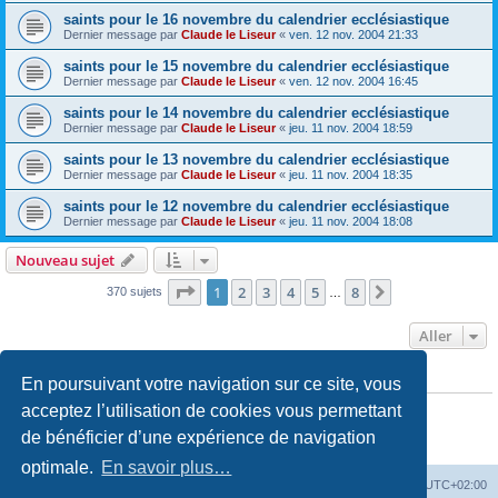
saints pour le 16 novembre du calendrier ecclésiastique
Dernier message par
Claude le Liseur
«
ven. 12 nov. 2004 21:33
saints pour le 15 novembre du calendrier ecclésiastique
Dernier message par
Claude le Liseur
«
ven. 12 nov. 2004 16:45
saints pour le 14 novembre du calendrier ecclésiastique
Dernier message par
Claude le Liseur
«
jeu. 11 nov. 2004 18:59
saints pour le 13 novembre du calendrier ecclésiastique
Dernier message par
Claude le Liseur
«
jeu. 11 nov. 2004 18:35
saints pour le 12 novembre du calendrier ecclésiastique
Dernier message par
Claude le Liseur
«
jeu. 11 nov. 2004 18:08
Nouveau sujet
Page
1
sur
8
1
2
3
4
5
8
Suivant
370 sujets
…
Aller
En poursuivant votre navigation sur ce site, vous
PERMISSIONS DU FORUM
Vous
ne pouvez pas
publier de nouveaux sujets dans ce forum
acceptez l’utilisation de cookies vous permettant
Vous
ne pouvez pas
répondre aux sujets dans ce forum
de bénéficier d’une expérience de navigation
Vous
ne pouvez pas
modifier vos messages dans ce forum
Vous
ne pouvez pas
supprimer vos messages dans ce forum
optimale.
En savoir plus…
Site web
Index forum
Fuseau horaire sur
UTC+02:00