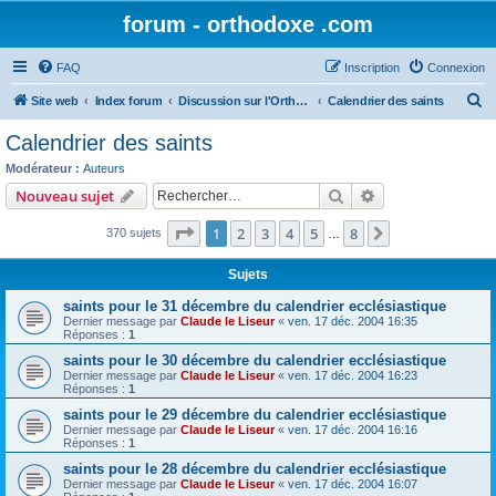
forum - orthodoxe .com
FAQ
Inscription
Connexion
R
Site web
Index forum
Discussion sur l'Orthodoxie
Calendrier des saints
e
Calendrier des saints
c
Modérateur :
Auteurs
h
Rechercher
Recherche avanc
Nouveau sujet
e
Page
1
sur
8
1
2
3
4
5
8
Suivant
370 sujets
r
…
c
Sujets
h
saints pour le 31 décembre du calendrier ecclésiastique
e
Dernier message par
Claude le Liseur
«
ven. 17 déc. 2004 16:35
Réponses :
1
r
saints pour le 30 décembre du calendrier ecclésiastique
Dernier message par
Claude le Liseur
«
ven. 17 déc. 2004 16:23
Réponses :
1
saints pour le 29 décembre du calendrier ecclésiastique
Dernier message par
Claude le Liseur
«
ven. 17 déc. 2004 16:16
Réponses :
1
saints pour le 28 décembre du calendrier ecclésiastique
Dernier message par
Claude le Liseur
«
ven. 17 déc. 2004 16:07