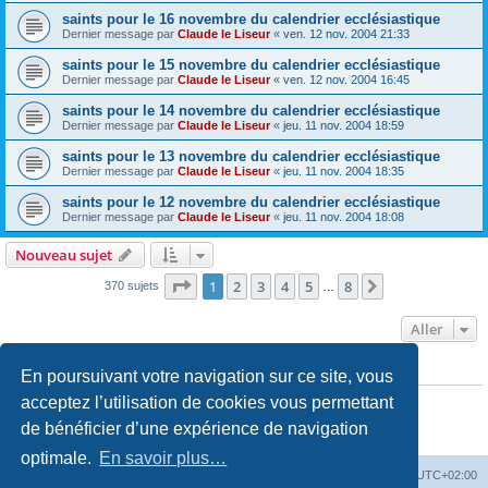
saints pour le 16 novembre du calendrier ecclésiastique
Dernier message par
Claude le Liseur
«
ven. 12 nov. 2004 21:33
saints pour le 15 novembre du calendrier ecclésiastique
Dernier message par
Claude le Liseur
«
ven. 12 nov. 2004 16:45
saints pour le 14 novembre du calendrier ecclésiastique
Dernier message par
Claude le Liseur
«
jeu. 11 nov. 2004 18:59
saints pour le 13 novembre du calendrier ecclésiastique
Dernier message par
Claude le Liseur
«
jeu. 11 nov. 2004 18:35
saints pour le 12 novembre du calendrier ecclésiastique
Dernier message par
Claude le Liseur
«
jeu. 11 nov. 2004 18:08
Nouveau sujet
Page
1
sur
8
1
2
3
4
5
8
Suivant
370 sujets
…
Aller
En poursuivant votre navigation sur ce site, vous
PERMISSIONS DU FORUM
Vous
ne pouvez pas
publier de nouveaux sujets dans ce forum
acceptez l’utilisation de cookies vous permettant
Vous
ne pouvez pas
répondre aux sujets dans ce forum
de bénéficier d’une expérience de navigation
Vous
ne pouvez pas
modifier vos messages dans ce forum
Vous
ne pouvez pas
supprimer vos messages dans ce forum
optimale.
En savoir plus…
Site web
Index forum
Fuseau horaire sur
UTC+02:00