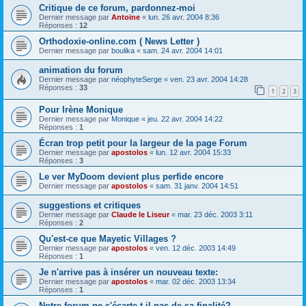
Critique de ce forum, pardonnez-moi
Dernier message par
Antoine
«
lun. 26 avr. 2004 8:36
Réponses :
12
Orthodoxie-online.com ( News Letter )
Dernier message par
boulika
«
sam. 24 avr. 2004 14:01
animation du forum
Dernier message par
néophyteSerge
«
ven. 23 avr. 2004 14:28
Réponses :
33
1
2
3
Pour Irène Monique
Dernier message par
Monique
«
jeu. 22 avr. 2004 14:22
Réponses :
1
Écran trop petit pour la largeur de la page Forum
Dernier message par
apostolos
«
lun. 12 avr. 2004 15:33
Réponses :
3
Le ver MyDoom devient plus perfide encore
Dernier message par
apostolos
«
sam. 31 janv. 2004 14:51
suggestions et critiques
Dernier message par
Claude le Liseur
«
mar. 23 déc. 2003 3:11
Réponses :
2
Qu'est-ce que Mayetic Villages ?
Dernier message par
apostolos
«
ven. 12 déc. 2003 14:49
Réponses :
1
Je n'arrive pas à insérer un nouveau texte:
Dernier message par
apostolos
«
mar. 02 déc. 2003 13:34
Réponses :
1
Notre forum ne s'écarte-t-il pas de sa finalité?