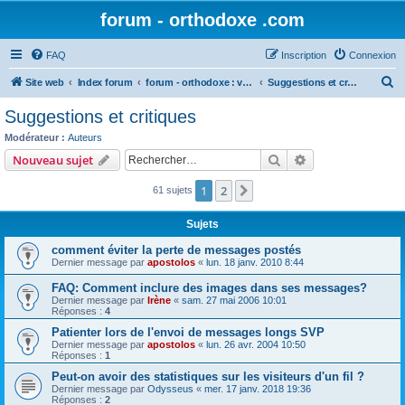
forum - orthodoxe .com
FAQ
Inscription
Connexion
R
Site web
Index forum
forum - orthodoxe : vos remarques
Suggestions et critiques
e
Suggestions et critiques
c
Modérateur :
Auteurs
h
Rechercher
Recherche avanc
Nouveau sujet
e
1
2
Suivant
61 sujets
r
c
Sujets
h
comment éviter la perte de messages postés
e
Dernier message par
apostolos
«
lun. 18 janv. 2010 8:44
r
FAQ: Comment inclure des images dans ses messages?
Dernier message par
Irène
«
sam. 27 mai 2006 10:01
Réponses :
4
Patienter lors de l'envoi de messages longs SVP
Dernier message par
apostolos
«
lun. 26 avr. 2004 10:50
Réponses :
1
Peut-on avoir des statistiques sur les visiteurs d'un fil ?
Dernier message par
Odysseus
«
mer. 17 janv. 2018 19:36
Réponses :
2