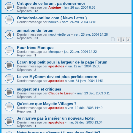
Critique de ce forum, pardonnez-moi
Dernier message par
Antoine
«
lun. 26 avr. 2004 8:36
Réponses :
12
Orthodoxie-online.com ( News Letter )
Dernier message par
boulika
«
sam. 24 avr. 2004 14:01
animation du forum
Dernier message par
néophyteSerge
«
ven. 23 avr. 2004 14:28
Réponses :
33
1
2
3
Pour Irène Monique
Dernier message par
Monique
«
jeu. 22 avr. 2004 14:22
Réponses :
1
Écran trop petit pour la largeur de la page Forum
Dernier message par
apostolos
«
lun. 12 avr. 2004 15:33
Réponses :
3
Le ver MyDoom devient plus perfide encore
Dernier message par
apostolos
«
sam. 31 janv. 2004 14:51
suggestions et critiques
Dernier message par
Claude le Liseur
«
mar. 23 déc. 2003 3:11
Réponses :
2
Qu'est-ce que Mayetic Villages ?
Dernier message par
apostolos
«
ven. 12 déc. 2003 14:49
Réponses :
1
Je n'arrive pas à insérer un nouveau texte:
Dernier message par
apostolos
«
mar. 02 déc. 2003 13:34
Réponses :
1
Notre forum ne s'écarte-t-il pas de sa finalité?