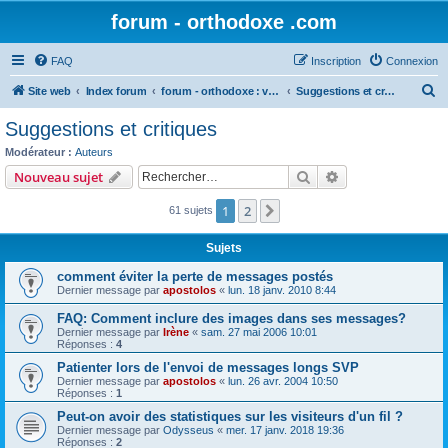
forum - orthodoxe .com
FAQ
Inscription
Connexion
R
Site web
Index forum
forum - orthodoxe : vos remarques
Suggestions et critiques
e
Suggestions et critiques
c
Modérateur :
Auteurs
h
Rechercher
Recherche avanc
Nouveau sujet
e
1
2
Suivant
61 sujets
r
c
Sujets
h
comment éviter la perte de messages postés
e
Dernier message par
apostolos
«
lun. 18 janv. 2010 8:44
r
FAQ: Comment inclure des images dans ses messages?
Dernier message par
Irène
«
sam. 27 mai 2006 10:01
Réponses :
4
Patienter lors de l'envoi de messages longs SVP
Dernier message par
apostolos
«
lun. 26 avr. 2004 10:50
Réponses :
1
Peut-on avoir des statistiques sur les visiteurs d'un fil ?
Dernier message par
Odysseus
«
mer. 17 janv. 2018 19:36
Réponses :
2