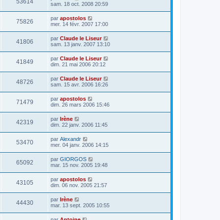
53614
sam. 18 oct. 2008 20:59
par
apostolos
75826
mer. 14 févr. 2007 17:00
par
Claude le Liseur
41806
sam. 13 janv. 2007 13:10
par
Claude le Liseur
41849
dim. 21 mai 2006 20:12
par
Claude le Liseur
48726
sam. 15 avr. 2006 16:26
par
apostolos
71479
dim. 26 mars 2006 15:46
par
Irène
42319
dim. 22 janv. 2006 11:45
par
Alexandr
53470
mer. 04 janv. 2006 14:15
par
GIORGOS
65092
mar. 15 nov. 2005 19:48
par
apostolos
43105
dim. 06 nov. 2005 21:57
par
Irène
44430
mar. 13 sept. 2005 10:55
par
Antoine