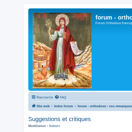
forum - orth
Forum Orthodoxe franco
Raccourcis
FAQ
Site web
Index forum
forum - orthodoxe : vos remarques
Suggestions et critiques
Modérateur :
Auteurs