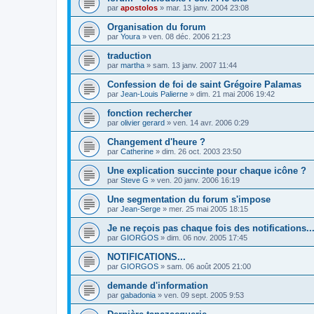
par
apostolos
»
mar. 13 janv. 2004 23:08
Organisation du forum
par
Youra
»
ven. 08 déc. 2006 21:23
traduction
par
martha
»
sam. 13 janv. 2007 11:44
Confession de foi de saint Grégoire Palamas
par
Jean-Louis Palierne
»
dim. 21 mai 2006 19:42
fonction rechercher
par
olivier gerard
»
ven. 14 avr. 2006 0:29
Changement d'heure ?
par
Catherine
»
dim. 26 oct. 2003 23:50
Une explication succinte pour chaque icône ?
par
Steve G
»
ven. 20 janv. 2006 16:19
Une segmentation du forum s'impose
par
Jean-Serge
»
mer. 25 mai 2005 18:15
Je ne reçois pas chaque fois des notifications..
par
GIORGOS
»
dim. 06 nov. 2005 17:45
NOTIFICATIONS...
par
GIORGOS
»
sam. 06 août 2005 21:00
demande d'information
par
gabadonia
»
ven. 09 sept. 2005 9:53