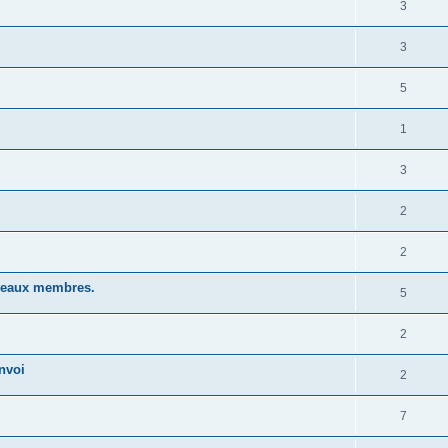
3
3
5
1
3
2
2
uveaux membres.
5
2
nvoi
2
7