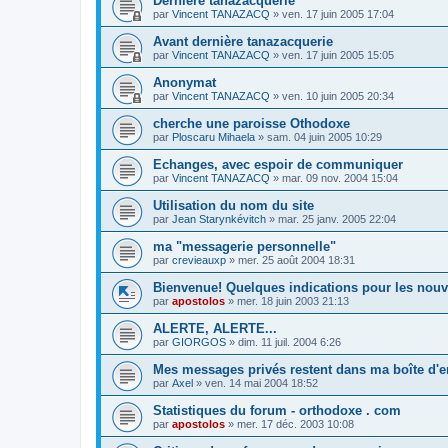
Dernière tanazacquerie
par
Vincent TANAZACQ
»
ven. 17 juin 2005 17:04
Avant dernière tanazacquerie
par
Vincent TANAZACQ
»
ven. 17 juin 2005 15:05
Anonymat
par
Vincent TANAZACQ
»
ven. 10 juin 2005 20:34
cherche une paroisse Othodoxe
par
Ploscaru Mihaela
»
sam. 04 juin 2005 10:29
Echanges, avec espoir de communiquer
par
Vincent TANAZACQ
»
mar. 09 nov. 2004 15:04
Utilisation du nom du site
par
Jean Starynkévitch
»
mar. 25 janv. 2005 22:04
ma "messagerie personnelle"
par
crevieauxp
»
mer. 25 août 2004 18:31
Bienvenue! Quelques indications pour les no
par
apostolos
»
mer. 18 juin 2003 21:13
ALERTE, ALERTE...
par
GIORGOS
»
dim. 11 juil. 2004 6:26
Mes messages privés restent dans ma boîte d'e
par
Axel
»
ven. 14 mai 2004 18:52
Statistiques du forum - orthodoxe . com
par
apostolos
»
mer. 17 déc. 2003 10:08