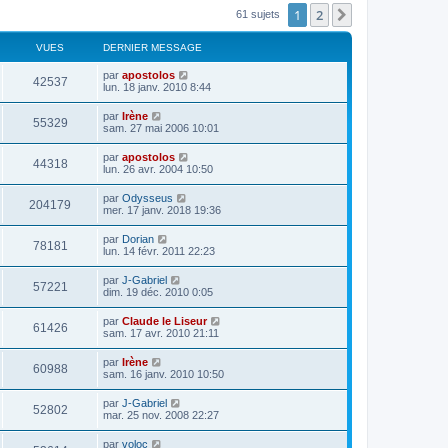
1
2
Suivant
61 sujets
VUES
DERNIER MESSAGE
par
apostolos
42537
lun. 18 janv. 2010 8:44
par
Irène
55329
sam. 27 mai 2006 10:01
par
apostolos
44318
lun. 26 avr. 2004 10:50
par
Odysseus
204179
mer. 17 janv. 2018 19:36
par
Dorian
78181
lun. 14 févr. 2011 22:23
par
J-Gabriel
57221
dim. 19 déc. 2010 0:05
par
Claude le Liseur
61426
sam. 17 avr. 2010 21:11
par
Irène
60988
sam. 16 janv. 2010 10:50
par
J-Gabriel
52802
mar. 25 nov. 2008 22:27
par
voloc