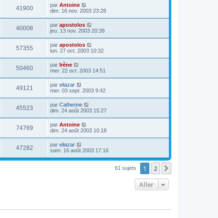
par
Antoine
41900
dim. 16 nov. 2003 23:28
par
apostolos
40008
jeu. 13 nov. 2003 20:39
par
apostolos
57355
lun. 27 oct. 2003 10:32
par
Irène
50460
mer. 22 oct. 2003 14:51
par
eliazar
49121
mer. 03 sept. 2003 9:42
par
Catherine
45523
dim. 24 août 2003 15:27
par
Antoine
74769
dim. 24 août 2003 10:18
par
eliazar
47282
sam. 16 août 2003 17:16
1
2
Suivant
61 sujets
Aller