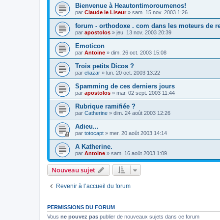
Bienvenue à Heautontimoroumenos!
par
Claude le Liseur
»
sam. 15 nov. 2003 1:26
forum - orthodoxe . com dans les moteurs de r
par
apostolos
»
jeu. 13 nov. 2003 20:39
Emoticon
par
Antoine
»
dim. 26 oct. 2003 15:08
Trois petits Dicos ?
par
eliazar
»
lun. 20 oct. 2003 13:22
Spamming de ces derniers jours
par
apostolos
»
mar. 02 sept. 2003 11:44
Rubrique ramifiée ?
par
Catherine
»
dim. 24 août 2003 12:26
Adieu...
par
totocapt
»
mer. 20 août 2003 14:14
A Katherine.
par
Antoine
»
sam. 16 août 2003 1:09
Nouveau sujet
Revenir à l’accueil du forum
PERMISSIONS DU FORUM
Vous
ne pouvez pas
publier de nouveaux sujets dans ce forum