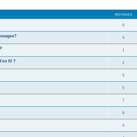
cher
cherche avancée
RÉPONSES
0
essages?
4
VP
1
'un fil ?
2
5
5
7
8
4