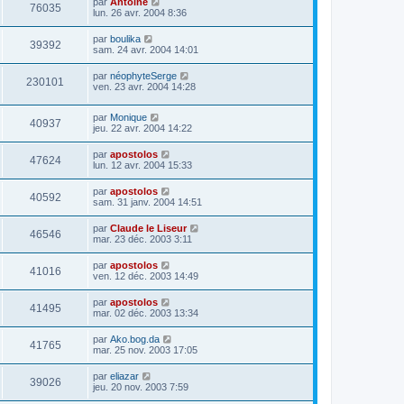
par
Antoine
76035
lun. 26 avr. 2004 8:36
par
boulika
39392
sam. 24 avr. 2004 14:01
par
néophyteSerge
230101
ven. 23 avr. 2004 14:28
par
Monique
40937
jeu. 22 avr. 2004 14:22
par
apostolos
47624
lun. 12 avr. 2004 15:33
par
apostolos
40592
sam. 31 janv. 2004 14:51
par
Claude le Liseur
46546
mar. 23 déc. 2003 3:11
par
apostolos
41016
ven. 12 déc. 2003 14:49
par
apostolos
41495
mar. 02 déc. 2003 13:34
par
Ako.bog.da
41765
mar. 25 nov. 2003 17:05
par
eliazar
39026
jeu. 20 nov. 2003 7:59