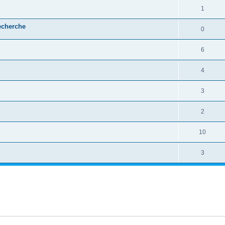
1
echerche
0
6
4
3
2
10
3