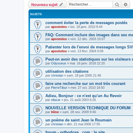
Recher
Re
Nouveau sujet
SUJETS
comment éviter la perte de messages postés
par
apostolos
»
lun. 18 janv. 2010 8:44
FAQ: Comment inclure des images dans ses m
par
apostolos
»
ven. 12 déc. 2003 15:07
Patienter lors de l'envoi de messages longs S
par
apostolos
»
ven. 13 févr. 2004 0:09
Peut-on avoir des statistiques sur les visiteurs d
par
Odysseus
»
mar. 16 janv. 2018 22:20
utilisation des citations
par
christian
»
sam. 18 juin 2005 21:48
faire une recherche sur un mot très courant
par
PierreTibur
»
mer. 27 oct. 2010 18:50
Adieu, Bonjour : ce n'est qu'un Au Revoir
par
eliazar
»
jeu. 21 août 2003 6:26
NOUVELLE VERSION TECHNIQUE DU FORUM
par
Irène
»
sam. 28 nov. 2009 9:46
un poème de saint Jean le Roumain
par
christian
»
dim. 21 mai 2006 17:55
forum - orthodoxe . com : le site