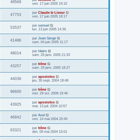
48569
ven. 17 juin 2005 19:10
par
Claude le Liseur
47753
ven. 17 juin 2005 18:17
par
samuel
53537
lun. 13 juin 2005 14:36
par
Jean-Serge
41486
sam. 04 juin 2005 11:17
par
hilaire
48014
sam. 29 janv. 2005 21:33
par
Irène
43257
sam. 29 janv. 2005 18:27
par
apostolos
44036
jeu. 30 sept. 2004 18:48
par
Irène
96600
mer. 29 oct. 2008 19:46
par
apostolos
43925
mar. 13 juil. 2004 10:57
par
Axel
46842
ven. 14 mai 2004 20:45
par
Irène
63321
dim. 09 mai 2004 15:01