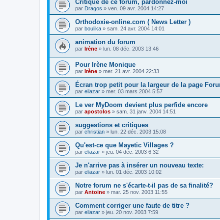
Critique de ce forum, pardonnez-moi
par
Dragos
»
ven. 09 avr. 2004 14:27
Orthodoxie-online.com ( News Letter )
par
boulika
»
sam. 24 avr. 2004 14:01
animation du forum
par
Irène
»
lun. 08 déc. 2003 13:46
Pour Irène Monique
par
Irène
»
mer. 21 avr. 2004 22:33
Écran trop petit pour la largeur de la page For
par
eliazar
»
mer. 03 mars 2004 5:57
Le ver MyDoom devient plus perfide encore
par
apostolos
»
sam. 31 janv. 2004 14:51
suggestions et critiques
par
christian
»
lun. 22 déc. 2003 15:08
Qu'est-ce que Mayetic Villages ?
par
eliazar
»
jeu. 04 déc. 2003 6:32
Je n'arrive pas à insérer un nouveau texte:
par
eliazar
»
lun. 01 déc. 2003 10:02
Notre forum ne s'écarte-t-il pas de sa finalité?
par
Antoine
»
mar. 25 nov. 2003 11:55
Comment corriger une faute de titre ?
par
eliazar
»
jeu. 20 nov. 2003 7:59