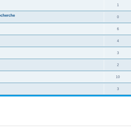
1
echerche
0
6
4
3
2
10
3