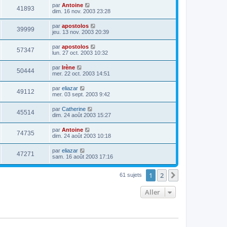
par
Antoine
41893
dim. 16 nov. 2003 23:28
par
apostolos
39999
jeu. 13 nov. 2003 20:39
par
apostolos
57347
lun. 27 oct. 2003 10:32
par
Irène
50444
mer. 22 oct. 2003 14:51
par
eliazar
49112
mer. 03 sept. 2003 9:42
par
Catherine
45514
dim. 24 août 2003 15:27
par
Antoine
74735
dim. 24 août 2003 10:18
par
eliazar
47271
sam. 16 août 2003 17:16
1
2
Suivant
61 sujets
Aller