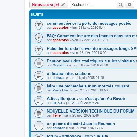
Recher
Re
Nouveau sujet
SUJETS
comment éviter la perte de messages postés
par
apostolos
»
lun. 18 janv. 2010 8:44
FAQ: Comment inclure des images dans ses m
par
apostolos
»
ven. 12 déc. 2003 15:07
Patienter lors de l'envoi de messages longs S
par
apostolos
»
ven. 13 févr. 2004 0:09
Peut-on avoir des statistiques sur les visiteurs d
par
Odysseus
»
mar. 16 janv. 2018 22:20
utilisation des citations
par
christian
»
sam. 18 juin 2005 21:48
faire une recherche sur un mot très courant
par
PierreTibur
»
mer. 27 oct. 2010 18:50
Adieu, Bonjour : ce n'est qu'un Au Revoir
par
eliazar
»
jeu. 21 août 2003 6:26
NOUVELLE VERSION TECHNIQUE DU FORUM
par
Irène
»
sam. 28 nov. 2009 9:46
un poème de saint Jean le Roumain
par
christian
»
dim. 21 mai 2006 17:55
forum - orthodoxe . com : le site