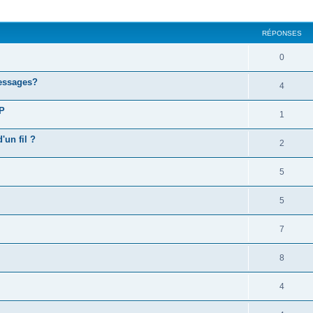
cher
cherche avancée
RÉPONSES
0
essages?
4
VP
1
'un fil ?
2
5
5
7
8
4