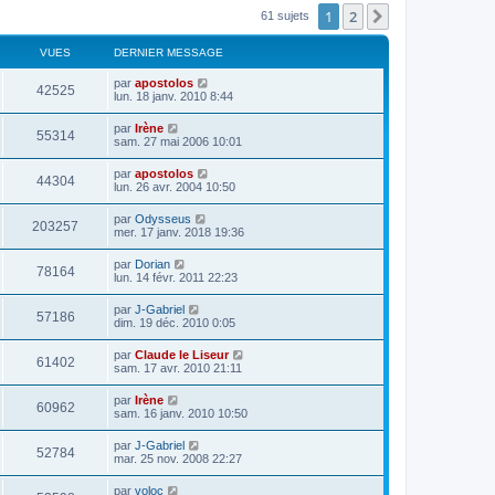
1
2
Suivant
61 sujets
VUES
DERNIER MESSAGE
par
apostolos
42525
lun. 18 janv. 2010 8:44
par
Irène
55314
sam. 27 mai 2006 10:01
par
apostolos
44304
lun. 26 avr. 2004 10:50
par
Odysseus
203257
mer. 17 janv. 2018 19:36
par
Dorian
78164
lun. 14 févr. 2011 22:23
par
J-Gabriel
57186
dim. 19 déc. 2010 0:05
par
Claude le Liseur
61402
sam. 17 avr. 2010 21:11
par
Irène
60962
sam. 16 janv. 2010 10:50
par
J-Gabriel
52784
mar. 25 nov. 2008 22:27
par
voloc