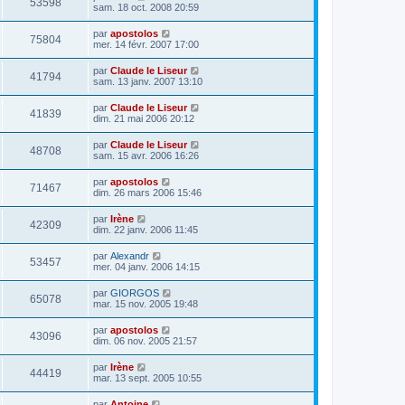
53598
sam. 18 oct. 2008 20:59
par
apostolos
75804
mer. 14 févr. 2007 17:00
par
Claude le Liseur
41794
sam. 13 janv. 2007 13:10
par
Claude le Liseur
41839
dim. 21 mai 2006 20:12
par
Claude le Liseur
48708
sam. 15 avr. 2006 16:26
par
apostolos
71467
dim. 26 mars 2006 15:46
par
Irène
42309
dim. 22 janv. 2006 11:45
par
Alexandr
53457
mer. 04 janv. 2006 14:15
par
GIORGOS
65078
mar. 15 nov. 2005 19:48
par
apostolos
43096
dim. 06 nov. 2005 21:57
par
Irène
44419
mar. 13 sept. 2005 10:55
par
Antoine