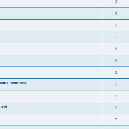
3
3
5
1
3
2
2
uveaux membres.
5
2
nvoi
2
7