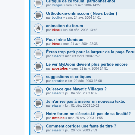
Critique de ce forum, pardonnez-moi
par
Dragos
»
ven. 09 avr. 2004 14:27
Orthodoxie-online.com ( News Letter )
par
boulika
»
sam. 24 avr. 2004 14:01
animation du forum
par
Irène
»
lun. 08 déc. 2003 13:46
Pour Irène Monique
par
Irène
»
mer. 21 avr. 2004 22:33
Écran trop petit pour la largeur de la page For
par
eliazar
»
mer. 03 mars 2004 5:57
Le ver MyDoom devient plus perfide encore
par
apostolos
»
sam. 31 janv. 2004 14:51
suggestions et critiques
par
christian
»
lun. 22 déc. 2003 15:08
Qu'est-ce que Mayetic Villages ?
par
eliazar
»
jeu. 04 déc. 2003 6:32
Je n'arrive pas à insérer un nouveau texte:
par
eliazar
»
lun. 01 déc. 2003 10:02
Notre forum ne s'écarte-t-il pas de sa finalité?
par
Antoine
»
mar. 25 nov. 2003 11:55
Comment corriger une faute de titre ?
par
eliazar
»
jeu. 20 nov. 2003 7:59