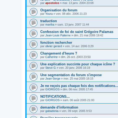
par
apostolos
»
mar. 13 janv. 2004 23:08
Organisation du forum
par
Youra
»
ven. 08 déc. 2006 21:23
traduction
par
martha
»
sam. 13 janv. 2007 11:44
Confession de foi de saint Grégoire Palamas
par
Jean-Louis Palierne
»
dim. 21 mai 2006 19:42
fonction rechercher
par
olivier gerard
»
ven. 14 avr. 2006 0:29
Changement d'heure ?
par
Catherine
»
dim. 26 oct. 2003 23:50
Une explication succinte pour chaque icône ?
par
Steve G
»
ven. 20 janv. 2006 16:19
Une segmentation du forum s'impose
par
Jean-Serge
»
mer. 25 mai 2005 18:15
Je ne reçois pas chaque fois des notifications..
par
GIORGOS
»
dim. 06 nov. 2005 17:45
NOTIFICATIONS...
par
GIORGOS
»
sam. 06 août 2005 21:00
demande d'information
par
gabadonia
»
ven. 09 sept. 2005 9:53