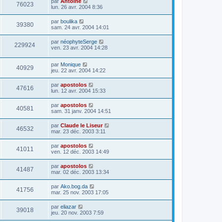
par
Antoine
76023
lun. 26 avr. 2004 8:36
par
boulika
39380
sam. 24 avr. 2004 14:01
par
néophyteSerge
229924
ven. 23 avr. 2004 14:28
par
Monique
40929
jeu. 22 avr. 2004 14:22
par
apostolos
47616
lun. 12 avr. 2004 15:33
par
apostolos
40581
sam. 31 janv. 2004 14:51
par
Claude le Liseur
46532
mar. 23 déc. 2003 3:11
par
apostolos
41011
ven. 12 déc. 2003 14:49
par
apostolos
41487
mar. 02 déc. 2003 13:34
par
Ako.bog.da
41756
mar. 25 nov. 2003 17:05
par
eliazar
39018
jeu. 20 nov. 2003 7:59