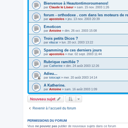
Bienvenue à Heautontimoroumenos!
par
Claude le Liseur
»
sam. 15 nov. 2003 1:26
forum - orthodoxe . com dans les moteurs de r
par
apostolos
»
jeu. 13 nov. 2003 20:39
Emoticon
par
Antoine
»
dim. 26 oct. 2003 15:08
Trois petits Dicos ?
par
eliazar
»
lun. 20 oct. 2003 13:22
Spamming de ces derniers jours
par
apostolos
»
mar. 02 sept. 2003 11:44
Rubrique ramifiée ?
par
Catherine
»
dim. 24 août 2003 12:26
Adieu...
par
totocapt
»
mer. 20 août 2003 14:14
A Katherine.
par
Antoine
»
sam. 16 août 2003 1:09
Nouveau sujet
Revenir à l’accueil du forum
PERMISSIONS DU FORUM
Vous
ne pouvez pas
publier de nouveaux sujets dans ce forum