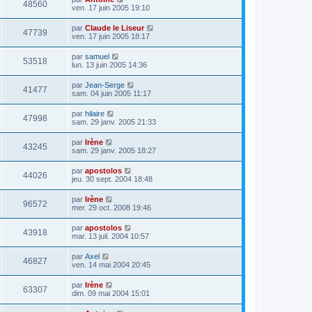
48560
ven. 17 juin 2005 19:10
par
Claude le Liseur
47739
ven. 17 juin 2005 18:17
par
samuel
53518
lun. 13 juin 2005 14:36
par
Jean-Serge
41477
sam. 04 juin 2005 11:17
par
hilaire
47998
sam. 29 janv. 2005 21:33
par
Irène
43245
sam. 29 janv. 2005 18:27
par
apostolos
44026
jeu. 30 sept. 2004 18:48
par
Irène
96572
mer. 29 oct. 2008 19:46
par
apostolos
43918
mar. 13 juil. 2004 10:57
par
Axel
46827
ven. 14 mai 2004 20:45
par
Irène
63307
dim. 09 mai 2004 15:01