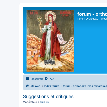
forum - orth
Forum Orthodoxe franco
Raccourcis
FAQ
Site web
Index forum
forum - orthodoxe : vos remarques
Suggestions et critiques
Modérateur :
Auteurs