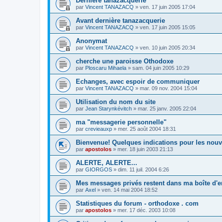
Dernière tanazacquerie
par
Vincent TANAZACQ
»
ven. 17 juin 2005 17:04
Avant dernière tanazacquerie
par
Vincent TANAZACQ
»
ven. 17 juin 2005 15:05
Anonymat
par
Vincent TANAZACQ
»
ven. 10 juin 2005 20:34
cherche une paroisse Othodoxe
par
Ploscaru Mihaela
»
sam. 04 juin 2005 10:29
Echanges, avec espoir de communiquer
par
Vincent TANAZACQ
»
mar. 09 nov. 2004 15:04
Utilisation du nom du site
par
Jean Starynkévitch
»
mar. 25 janv. 2005 22:04
ma "messagerie personnelle"
par
crevieauxp
»
mer. 25 août 2004 18:31
Bienvenue! Quelques indications pour les no
par
apostolos
»
mer. 18 juin 2003 21:13
ALERTE, ALERTE...
par
GIORGOS
»
dim. 11 juil. 2004 6:26
Mes messages privés restent dans ma boîte d'e
par
Axel
»
ven. 14 mai 2004 18:52
Statistiques du forum - orthodoxe . com
par
apostolos
»
mer. 17 déc. 2003 10:08