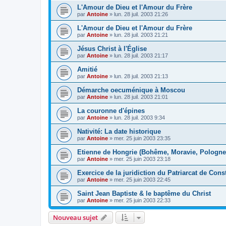
L'Amour de Dieu et l'Amour du Frère
par
Antoine
»
lun. 28 juil. 2003 21:26
L'Amour de Dieu et l'Amour du Frère
par
Antoine
»
lun. 28 juil. 2003 21:21
Jésus Christ à l'Église
par
Antoine
»
lun. 28 juil. 2003 21:17
Amitié
par
Antoine
»
lun. 28 juil. 2003 21:13
Démarche oecuménique à Moscou
par
Antoine
»
lun. 28 juil. 2003 21:01
La couronne d'épines
par
Antoine
»
lun. 28 juil. 2003 9:34
Nativité: La date historique
par
Antoine
»
mer. 25 juin 2003 23:35
Etienne de Hongrie (Bohême, Moravie, Pologne,
par
Antoine
»
mer. 25 juin 2003 23:18
Exercice de la juridiction du Patriarcat de Cons
par
Antoine
»
mer. 25 juin 2003 22:45
Saint Jean Baptiste & le baptême du Christ
par
Antoine
»
mer. 25 juin 2003 22:33
Nouveau sujet