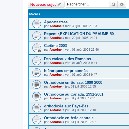
Recher
Re
Nouveau sujet
SUJETS
Apocatastase
par
Antoine
»
mer. 30 juil. 2003 21:53
Repentir,EXPLICATION DU PSAUME 50
par
Antoine
»
mar. 29 juil. 2003 14:24
Carême 2003
par
Antoine
»
ven. 08 août 2003 21:46
Des cadeaux des Romains ...
par
Antoine
»
ven. 01 août 2003 9:44
hiérarques emprisonnés
par
Antoine
»
ven. 01 août 2003 9:47
Orthodoxie en Suisse, 1990-2000
par
Antoine
»
jeu. 31 juil. 2003 12:35
Orthodoxie au Canada, 1991-2001
par
Antoine
»
jeu. 31 juil. 2003 12:31
orthodoxie aux Pays-Bas
par
Antoine
»
jeu. 31 juil. 2003 12:10
Orthodoxie en Asie centrale
par
Antoine
»
jeu. 31 juil. 2003 12:07