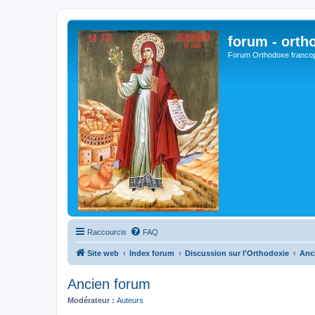
forum - orth
Forum Orthodoxe franco
Raccourcis
FAQ
Site web
Index forum
Discussion sur l'Orthodoxie
Anc
Ancien forum
Modérateur :
Auteurs