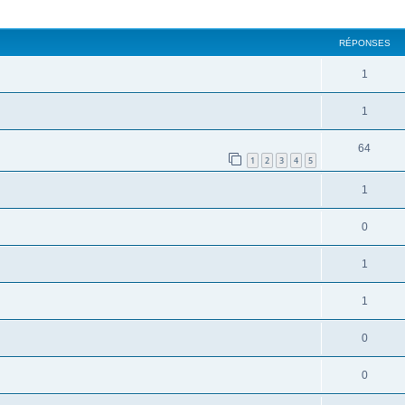
cher
cherche avancée
RÉPONSES
1
1
64
1
2
3
4
5
1
0
1
1
0
0