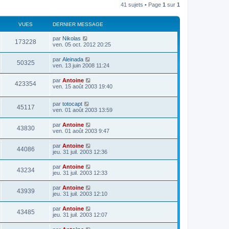
41 sujets • Page
1
sur
1
VUES
DERNIER MESSAGE
par
Nikolas
173228
ven. 05 oct. 2012 20:25
par
Aleinada
50325
ven. 13 juin 2008 11:24
par
Antoine
423354
ven. 15 août 2003 19:40
par
totocapt
45117
ven. 01 août 2003 13:59
par
Antoine
43830
ven. 01 août 2003 9:47
par
Antoine
44086
jeu. 31 juil. 2003 12:36
par
Antoine
43234
jeu. 31 juil. 2003 12:33
par
Antoine
43939
jeu. 31 juil. 2003 12:10
par
Antoine
43485
jeu. 31 juil. 2003 12:07