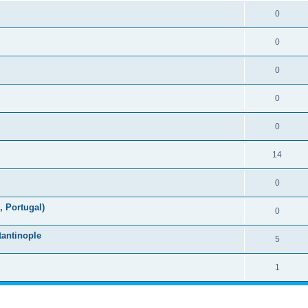
0
0
0
0
0
14
0
 Portugal)
0
tantinople
5
1