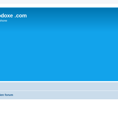
odoxe .com
phone
ien forum