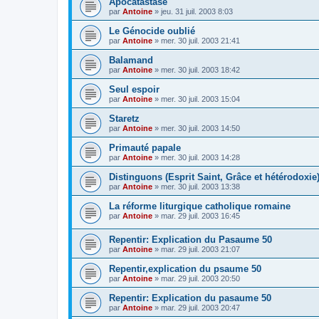
Apocatastase
par
Antoine
»
jeu. 31 juil. 2003 8:03
Le Génocide oublié
par
Antoine
»
mer. 30 juil. 2003 21:41
Balamand
par
Antoine
»
mer. 30 juil. 2003 18:42
Seul espoir
par
Antoine
»
mer. 30 juil. 2003 15:04
Staretz
par
Antoine
»
mer. 30 juil. 2003 14:50
Primauté papale
par
Antoine
»
mer. 30 juil. 2003 14:28
Distinguons (Esprit Saint, Grâce et hétérodoxie
par
Antoine
»
mer. 30 juil. 2003 13:38
La réforme liturgique catholique romaine
par
Antoine
»
mar. 29 juil. 2003 16:45
Repentir: Explication du Pasaume 50
par
Antoine
»
mar. 29 juil. 2003 21:07
Repentir,explication du psaume 50
par
Antoine
»
mar. 29 juil. 2003 20:50
Repentir: Explication du pasaume 50
par
Antoine
»
mar. 29 juil. 2003 20:47