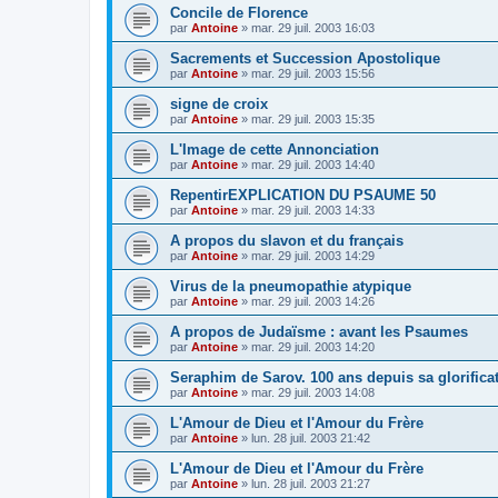
Concile de Florence
par
Antoine
»
mar. 29 juil. 2003 16:03
Sacrements et Succession Apostolique
par
Antoine
»
mar. 29 juil. 2003 15:56
signe de croix
par
Antoine
»
mar. 29 juil. 2003 15:35
L'Image de cette Annonciation
par
Antoine
»
mar. 29 juil. 2003 14:40
RepentirEXPLICATION DU PSAUME 50
par
Antoine
»
mar. 29 juil. 2003 14:33
A propos du slavon et du français
par
Antoine
»
mar. 29 juil. 2003 14:29
Virus de la pneumopathie atypique
par
Antoine
»
mar. 29 juil. 2003 14:26
A propos de Judaïsme : avant les Psaumes
par
Antoine
»
mar. 29 juil. 2003 14:20
Seraphim de Sarov. 100 ans depuis sa glorifica
par
Antoine
»
mar. 29 juil. 2003 14:08
L'Amour de Dieu et l'Amour du Frère
par
Antoine
»
lun. 28 juil. 2003 21:42
L'Amour de Dieu et l'Amour du Frère
par
Antoine
»
lun. 28 juil. 2003 21:27