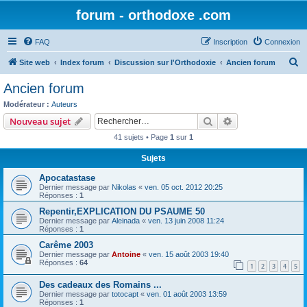
forum - orthodoxe .com
FAQ
Inscription
Connexion
R
Site web
Index forum
Discussion sur l'Orthodoxie
Ancien forum
e
Ancien forum
c
Modérateur :
Auteurs
h
Rechercher
Recherche avanc
Nouveau sujet
e
41 sujets • Page
1
sur
1
r
Sujets
c
Apocatastase
h
Dernier message par
Nikolas
«
ven. 05 oct. 2012 20:25
e
Réponses :
1
r
Repentir,EXPLICATION DU PSAUME 50
Dernier message par
Aleinada
«
ven. 13 juin 2008 11:24
Réponses :
1
Carême 2003
Dernier message par
Antoine
«
ven. 15 août 2003 19:40
Réponses :
64
1
2
3
4
5
Des cadeaux des Romains ...
Dernier message par
totocapt
«
ven. 01 août 2003 13:59
Réponses :
1