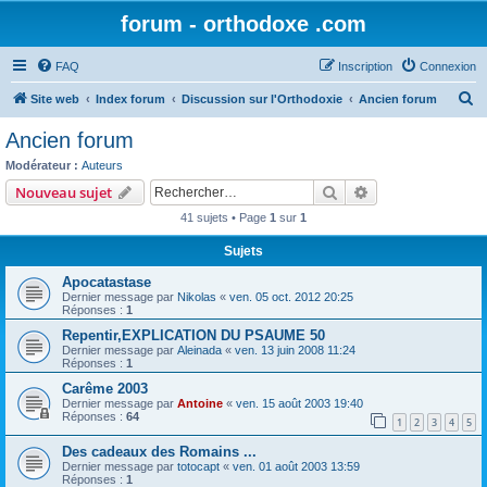
forum - orthodoxe .com
FAQ
Inscription
Connexion
R
Site web
Index forum
Discussion sur l'Orthodoxie
Ancien forum
e
Ancien forum
c
Modérateur :
Auteurs
h
Rechercher
Recherche avanc
Nouveau sujet
e
41 sujets • Page
1
sur
1
r
Sujets
c
Apocatastase
h
Dernier message par
Nikolas
«
ven. 05 oct. 2012 20:25
e
Réponses :
1
r
Repentir,EXPLICATION DU PSAUME 50
Dernier message par
Aleinada
«
ven. 13 juin 2008 11:24
Réponses :
1
Carême 2003
Dernier message par
Antoine
«
ven. 15 août 2003 19:40
Réponses :
64
1
2
3
4
5
Des cadeaux des Romains ...
Dernier message par
totocapt
«
ven. 01 août 2003 13:59
Réponses :
1