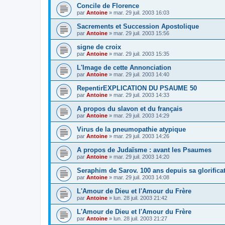
Concile de Florence
par
Antoine
»
mar. 29 juil. 2003 16:03
Sacrements et Succession Apostolique
par
Antoine
»
mar. 29 juil. 2003 15:56
signe de croix
par
Antoine
»
mar. 29 juil. 2003 15:35
L'Image de cette Annonciation
par
Antoine
»
mar. 29 juil. 2003 14:40
RepentirEXPLICATION DU PSAUME 50
par
Antoine
»
mar. 29 juil. 2003 14:33
A propos du slavon et du français
par
Antoine
»
mar. 29 juil. 2003 14:29
Virus de la pneumopathie atypique
par
Antoine
»
mar. 29 juil. 2003 14:26
A propos de Judaïsme : avant les Psaumes
par
Antoine
»
mar. 29 juil. 2003 14:20
Seraphim de Sarov. 100 ans depuis sa glorifica
par
Antoine
»
mar. 29 juil. 2003 14:08
L'Amour de Dieu et l'Amour du Frère
par
Antoine
»
lun. 28 juil. 2003 21:42
L'Amour de Dieu et l'Amour du Frère
par
Antoine
»
lun. 28 juil. 2003 21:27