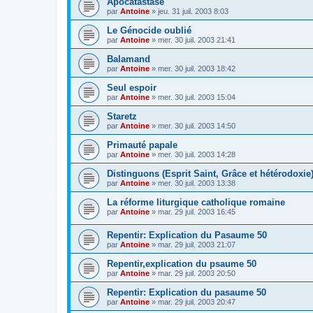
Apocatastase
par
Antoine
»
jeu. 31 juil. 2003 8:03
Le Génocide oublié
par
Antoine
»
mer. 30 juil. 2003 21:41
Balamand
par
Antoine
»
mer. 30 juil. 2003 18:42
Seul espoir
par
Antoine
»
mer. 30 juil. 2003 15:04
Staretz
par
Antoine
»
mer. 30 juil. 2003 14:50
Primauté papale
par
Antoine
»
mer. 30 juil. 2003 14:28
Distinguons (Esprit Saint, Grâce et hétérodoxie
par
Antoine
»
mer. 30 juil. 2003 13:38
La réforme liturgique catholique romaine
par
Antoine
»
mar. 29 juil. 2003 16:45
Repentir: Explication du Pasaume 50
par
Antoine
»
mar. 29 juil. 2003 21:07
Repentir,explication du psaume 50
par
Antoine
»
mar. 29 juil. 2003 20:50
Repentir: Explication du pasaume 50
par
Antoine
»
mar. 29 juil. 2003 20:47