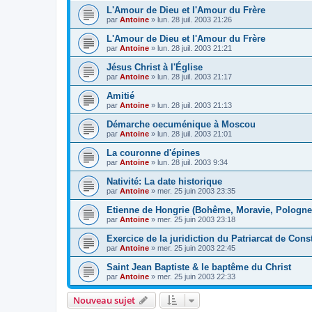
L'Amour de Dieu et l'Amour du Frère
par
Antoine
»
lun. 28 juil. 2003 21:26
L'Amour de Dieu et l'Amour du Frère
par
Antoine
»
lun. 28 juil. 2003 21:21
Jésus Christ à l'Église
par
Antoine
»
lun. 28 juil. 2003 21:17
Amitié
par
Antoine
»
lun. 28 juil. 2003 21:13
Démarche oecuménique à Moscou
par
Antoine
»
lun. 28 juil. 2003 21:01
La couronne d'épines
par
Antoine
»
lun. 28 juil. 2003 9:34
Nativité: La date historique
par
Antoine
»
mer. 25 juin 2003 23:35
Etienne de Hongrie (Bohême, Moravie, Pologne,
par
Antoine
»
mer. 25 juin 2003 23:18
Exercice de la juridiction du Patriarcat de Cons
par
Antoine
»
mer. 25 juin 2003 22:45
Saint Jean Baptiste & le baptême du Christ
par
Antoine
»
mer. 25 juin 2003 22:33
Nouveau sujet