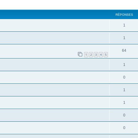
cher
cherche avancée
RÉPONSES
1
1
64
1
2
3
4
5
1
0
1
1
0
0