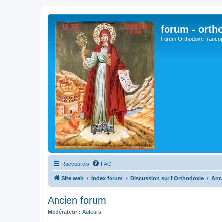
forum - orth
Forum Orthodoxe franco
Raccourcis
FAQ
Site web
Index forum
Discussion sur l'Orthodoxie
Anc
Ancien forum
Modérateur :
Auteurs