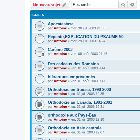
Recher
Re
Nouveau sujet
SUJETS
Apocatastase
par
Antoine
»
mer. 30 juil. 2003 21:53
Repentir,EXPLICATION DU PSAUME 50
par
Antoine
»
mar. 29 juil. 2003 14:24
Carême 2003
par
Antoine
»
ven. 08 août 2003 21:46
Des cadeaux des Romains ...
par
Antoine
»
ven. 01 août 2003 9:44
hiérarques emprisonnés
par
Antoine
»
ven. 01 août 2003 9:47
Orthodoxie en Suisse, 1990-2000
par
Antoine
»
jeu. 31 juil. 2003 12:35
Orthodoxie au Canada, 1991-2001
par
Antoine
»
jeu. 31 juil. 2003 12:31
orthodoxie aux Pays-Bas
par
Antoine
»
jeu. 31 juil. 2003 12:10
Orthodoxie en Asie centrale
par
Antoine
»
jeu. 31 juil. 2003 12:07