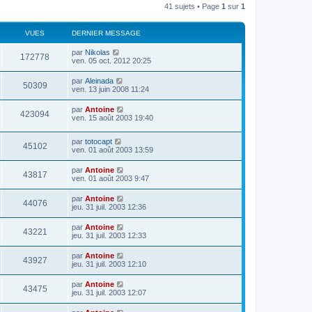
41 sujets • Page
1
sur
1
VUES
DERNIER MESSAGE
par
Nikolas
172778
ven. 05 oct. 2012 20:25
par
Aleinada
50309
ven. 13 juin 2008 11:24
par
Antoine
423094
ven. 15 août 2003 19:40
par
totocapt
45102
ven. 01 août 2003 13:59
par
Antoine
43817
ven. 01 août 2003 9:47
par
Antoine
44076
jeu. 31 juil. 2003 12:36
par
Antoine
43221
jeu. 31 juil. 2003 12:33
par
Antoine
43927
jeu. 31 juil. 2003 12:10
par
Antoine
43475
jeu. 31 juil. 2003 12:07