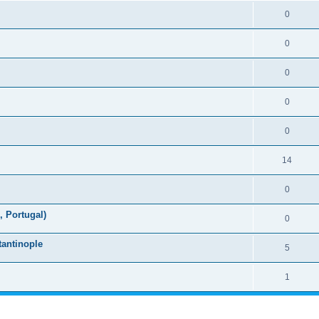
0
0
0
0
0
14
0
 Portugal)
0
tantinople
5
1