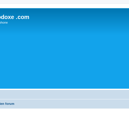
odoxe .com
phone
ien forum