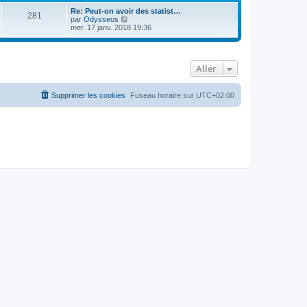
Re: Peut-on avoir des statist…
281
C
par
Odysseus
o
mer. 17 janv. 2018 19:36
n
s
u
l
Aller
t
e
r
l
Supprimer les cookies
Fuseau horaire sur
UTC+02:00
e
d
e
r
n
i
e
r
m
e
s
s
a
g
e