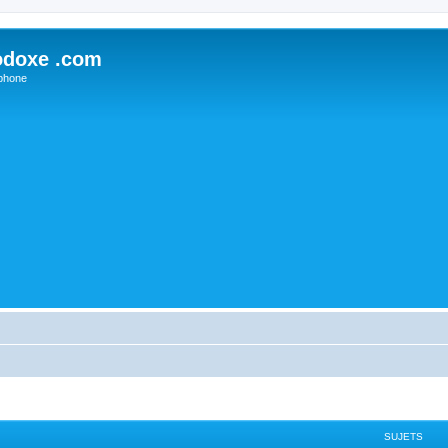
odoxe .com
phone
SUJETS