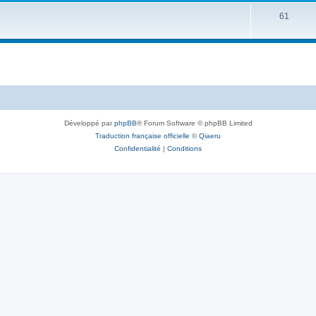
61
Développé par
phpBB
® Forum Software © phpBB Limited
Traduction française officielle
©
Qiaeru
Confidentialité
|
Conditions