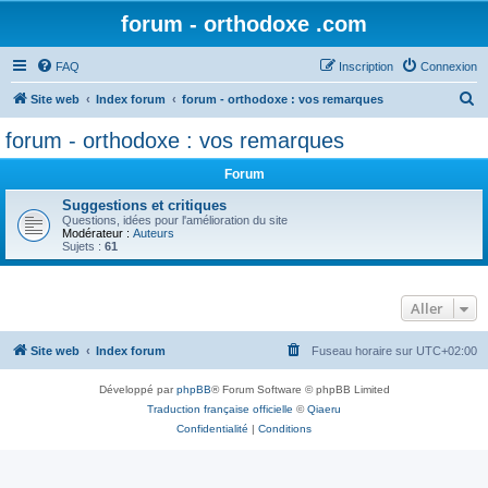
forum - orthodoxe .com
FAQ
Inscription
Connexion
R
Site web
Index forum
forum - orthodoxe : vos remarques
e
forum - orthodoxe : vos remarques
c
Forum
h
e
Suggestions et critiques
Questions, idées pour l'amélioration du site
r
Modérateur :
Auteurs
Sujets :
61
c
h
Aller
e
r
Site web
Index forum
Fuseau horaire sur
UTC+02:00
Développé par
phpBB
® Forum Software © phpBB Limited
Traduction française officielle
©
Qiaeru
Confidentialité
|
Conditions