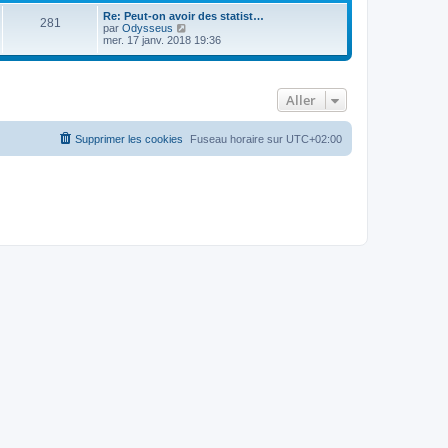
Re: Peut-on avoir des statist…
281
C
par
Odysseus
o
mer. 17 janv. 2018 19:36
n
s
u
l
Aller
t
e
r
l
Supprimer les cookies
Fuseau horaire sur
UTC+02:00
e
d
e
r
n
i
e
r
m
e
s
s
a
g
e