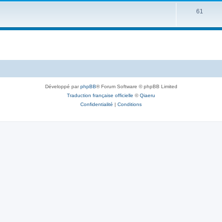
61
Développé par
phpBB
® Forum Software © phpBB Limited
Traduction française officielle
©
Qiaeru
Confidentialité
|
Conditions