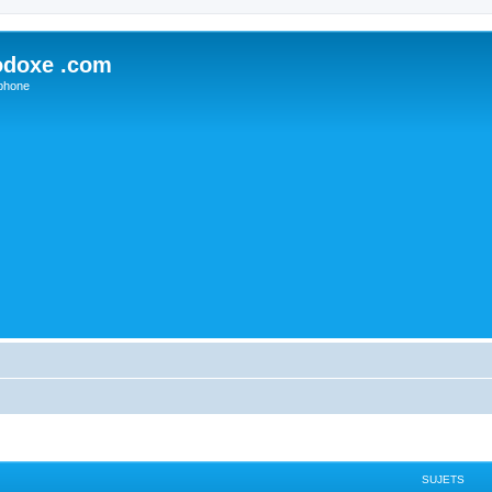
odoxe .com
phone
SUJETS