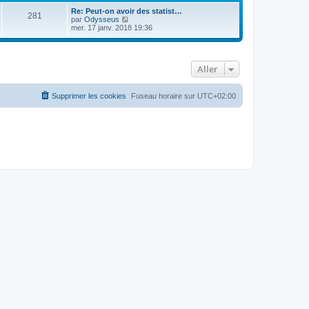
Re: Peut-on avoir des statist…
281
C
par
Odysseus
o
mer. 17 janv. 2018 19:36
n
s
u
l
Aller
t
e
r
l
Supprimer les cookies
Fuseau horaire sur
UTC+02:00
e
d
e
r
n
i
e
r
m
e
s
s
a
g
e