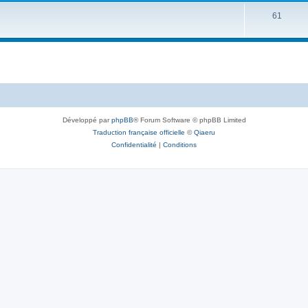
61
Développé par
phpBB
® Forum Software © phpBB Limited
Traduction française officielle
©
Qiaeru
Confidentialité
|
Conditions