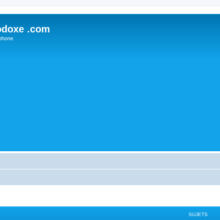
odoxe .com
phone
SUJETS