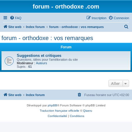
forum - orthodoxe .com
FAQ
Inscription
Connexion
R
Site web
Index forum
forum - orthodoxe : vos remarques
e
forum - orthodoxe : vos remarques
c
Forum
h
e
Suggestions et critiques
Questions, idées pour l'amélioration du site
r
Modérateur :
Auteurs
Sujets :
61
c
h
Aller
e
r
Site web
Index forum
Fuseau horaire sur
UTC+02:00
Développé par
phpBB
® Forum Software © phpBB Limited
Traduction française officielle
©
Qiaeru
Confidentialité
|
Conditions