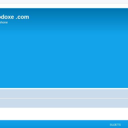
odoxe .com
phone
SUJETS