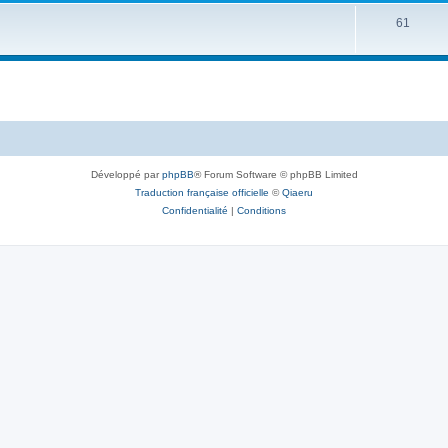
61
Développé par
phpBB
® Forum Software © phpBB Limited
Traduction française officielle
©
Qiaeru
Confidentialité
|
Conditions