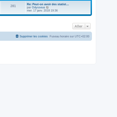
Re: Peut-on avoir des statist…
281
C
par
Odysseus
o
mer. 17 janv. 2018 19:36
n
s
u
l
Aller
t
e
r
l
Supprimer les cookies
Fuseau horaire sur
UTC+02:00
e
d
e
r
n
i
e
r
m
e
s
s
a
g
e