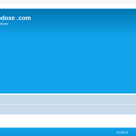
odoxe .com
phone
SUJETS