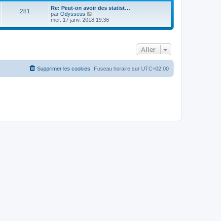
Re: Peut-on avoir des statist…
281
C
par
Odysseus
o
mer. 17 janv. 2018 19:36
n
s
u
l
Aller
t
e
r
l
Supprimer les cookies
Fuseau horaire sur
UTC+02:00
e
d
e
r
n
i
e
r
m
e
s
s
a
g
e