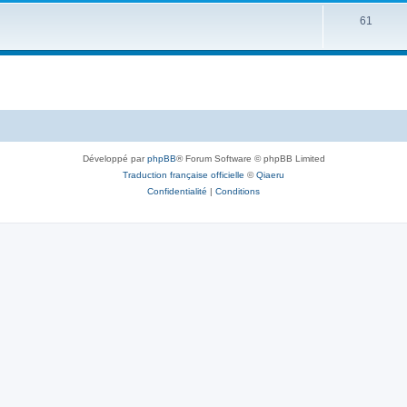
61
Développé par
phpBB
® Forum Software © phpBB Limited
Traduction française officielle
©
Qiaeru
Confidentialité
|
Conditions