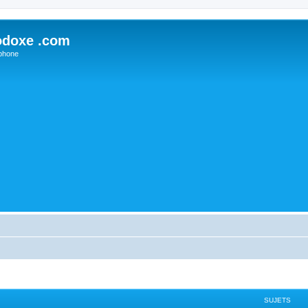
odoxe .com
phone
SUJETS