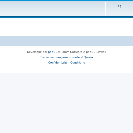
61
Développé par
phpBB
® Forum Software © phpBB Limited
Traduction française officielle
©
Qiaeru
Confidentialité
|
Conditions