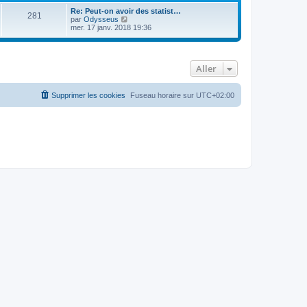
Re: Peut-on avoir des statist…
281
C
par
Odysseus
o
mer. 17 janv. 2018 19:36
n
s
u
l
Aller
t
e
r
l
Supprimer les cookies
Fuseau horaire sur
UTC+02:00
e
d
e
r
n
i
e
r
m
e
s
s
a
g
e