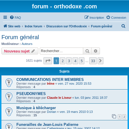
forum - orthodoxe .com
FAQ
Inscription
Connexion
R
Site web
Index forum
Discussion sur l'Orthodoxie
Forum général
e
Forum général
c
Modérateur :
Auteurs
h
Rechercher
Recherche avanc
Nouveau sujet
e
Page
1
sur
33
1
2
3
4
5
33
Suivant
1621 sujets
r
…
c
Sujets
h
COMMUNICATIONS INTER MEMBRES
e
Dernier message par
Irène
«
ven. 27 nov. 2020 15:53
Réponses :
4
r
PSEUDONYMES
Dernier message par
Claude le Liseur
«
lun. 03 janv. 2011 18:37
Réponses :
4
Musique à télécharger
Dernier message par
Dorian
«
ven. 19 mars 2010 0:13
Réponses :
15
1
2
Funerailles de Jean-Louis Palierne
Dernier message par
Catherinaga
«
jeu. 15 nov. 2007 14:12