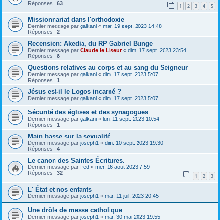
Réponses :
63
1
2
3
4
5
Missionnariat dans l'orthodoxie
Dernier message par
galkani
«
mar. 19 sept. 2023 14:48
Réponses :
2
Recension: Akedia, du RP Gabriel Bunge
Dernier message par
Claude le Liseur
«
dim. 17 sept. 2023 23:54
Réponses :
8
Questions relatives au corps et au sang du Seigneur
Dernier message par
galkani
«
dim. 17 sept. 2023 5:07
Réponses :
1
Jésus est-il le Logos incarné ?
Dernier message par
galkani
«
dim. 17 sept. 2023 5:07
Sécurité des églises et des synagogues
Dernier message par
galkani
«
lun. 11 sept. 2023 10:54
Réponses :
1
Main basse sur la sexualité.
Dernier message par
joseph1
«
dim. 10 sept. 2023 19:30
Réponses :
4
Le canon des Saintes Écritures.
Dernier message par
fred
«
mer. 16 août 2023 7:59
Réponses :
32
1
2
3
L' État et nos enfants
Dernier message par
joseph1
«
mar. 11 juil. 2023 20:45
Une drôle de messe catholique
Dernier message par
joseph1
«
mar. 30 mai 2023 19:55