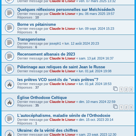
Dernier message par
Claude le Liseur
«
ven. 07 mars 2025 13:32
Quelques réflexions personnelles sur Melchisédech
Dernier message par
Claude le Liseur
«
jeu. 06 mars 2025 19:57
Réponses :
10
Borne vs pétainisme
Dernier message par
Claude le Liseur
«
lun. 09 sept. 2024 15:23
Réponses :
6
Transgenrisme
Dernier message par
joseph1
«
lun. 12 août 2024 20:23
Réponses :
6
Recensement albanais de 2023
Dernier message par
Claude le Liseur
«
sam. 13 juil. 2024 16:37
Pélerinage aux reliques de saint Jean le Russe
Dernier message par
Claude le Liseur
«
lun. 01 juil. 2024 19:08
les prêtres VCO sont-ils de "vrais prêtres"?
Dernier message par
Claude le Liseur
«
lun. 01 juil. 2024 18:53
Réponses :
37
1
2
3
Église Orthodoxe Celtique
Dernier message par
Claude le Liseur
«
dim. 10 mars 2024 22:59
Réponses :
35
1
2
3
L'autocéphalisme, maladie sénile de l'Orthodoxie
Dernier message par
Claude le Liseur
«
dim. 15 oct. 2023 20:14
Réponses :
1
Ukraine: de la vérité des chiffres
Dernier message par
Claude le Liseur
«
sam. 23 sept. 2023 12:30