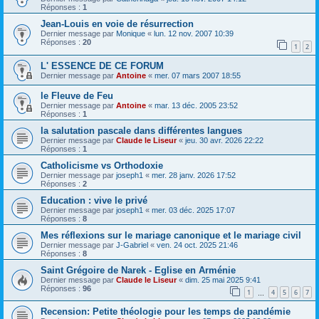
Réponses :
1
Jean-Louis en voie de résurrection
Dernier message par
Monique
«
lun. 12 nov. 2007 10:39
Réponses :
20
1
2
L' ESSENCE DE CE FORUM
Dernier message par
Antoine
«
mer. 07 mars 2007 18:55
le Fleuve de Feu
Dernier message par
Antoine
«
mar. 13 déc. 2005 23:52
Réponses :
1
la salutation pascale dans différentes langues
Dernier message par
Claude le Liseur
«
jeu. 30 avr. 2026 22:22
Réponses :
1
Catholicisme vs Orthodoxie
Dernier message par
joseph1
«
mer. 28 janv. 2026 17:52
Réponses :
2
Education : vive le privé
Dernier message par
joseph1
«
mer. 03 déc. 2025 17:07
Réponses :
8
Mes réflexions sur le mariage canonique et le mariage civil
Dernier message par
J-Gabriel
«
ven. 24 oct. 2025 21:46
Réponses :
8
Saint Grégoire de Narek - Eglise en Arménie
Dernier message par
Claude le Liseur
«
dim. 25 mai 2025 9:41
Réponses :
96
1
4
5
6
7
…
Recension: Petite théologie pour les temps de pandémie