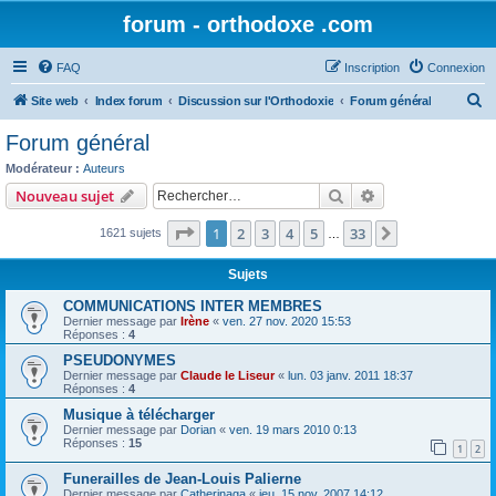
forum - orthodoxe .com
FAQ
Inscription
Connexion
R
Site web
Index forum
Discussion sur l'Orthodoxie
Forum général
e
Forum général
c
Modérateur :
Auteurs
h
Rechercher
Recherche avanc
Nouveau sujet
e
Page
1
sur
33
1
2
3
4
5
33
Suivant
1621 sujets
r
…
c
Sujets
h
COMMUNICATIONS INTER MEMBRES
e
Dernier message par
Irène
«
ven. 27 nov. 2020 15:53
Réponses :
4
r
PSEUDONYMES
Dernier message par
Claude le Liseur
«
lun. 03 janv. 2011 18:37
Réponses :
4
Musique à télécharger
Dernier message par
Dorian
«
ven. 19 mars 2010 0:13
Réponses :
15
1
2
Funerailles de Jean-Louis Palierne
Dernier message par
Catherinaga
«
jeu. 15 nov. 2007 14:12