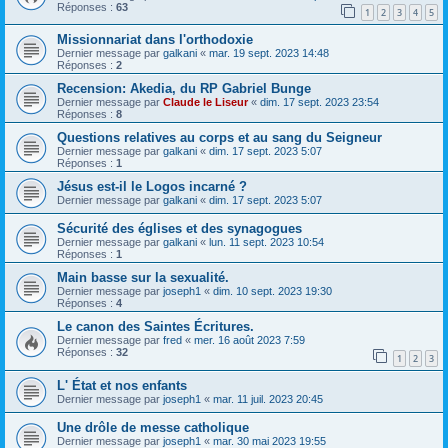
Réponses :
63
1
2
3
4
5
Missionnariat dans l'orthodoxie
Dernier message par
galkani
«
mar. 19 sept. 2023 14:48
Réponses :
2
Recension: Akedia, du RP Gabriel Bunge
Dernier message par
Claude le Liseur
«
dim. 17 sept. 2023 23:54
Réponses :
8
Questions relatives au corps et au sang du Seigneur
Dernier message par
galkani
«
dim. 17 sept. 2023 5:07
Réponses :
1
Jésus est-il le Logos incarné ?
Dernier message par
galkani
«
dim. 17 sept. 2023 5:07
Sécurité des églises et des synagogues
Dernier message par
galkani
«
lun. 11 sept. 2023 10:54
Réponses :
1
Main basse sur la sexualité.
Dernier message par
joseph1
«
dim. 10 sept. 2023 19:30
Réponses :
4
Le canon des Saintes Écritures.
Dernier message par
fred
«
mer. 16 août 2023 7:59
Réponses :
32
1
2
3
L' État et nos enfants
Dernier message par
joseph1
«
mar. 11 juil. 2023 20:45
Une drôle de messe catholique
Dernier message par
joseph1
«
mar. 30 mai 2023 19:55