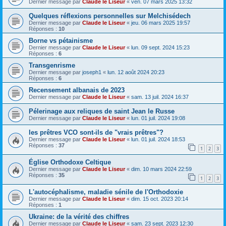
Dernier message par
Claude le Liseur
«
ven. 07 mars 2025 13:32
Quelques réflexions personnelles sur Melchisédech
Dernier message par
Claude le Liseur
«
jeu. 06 mars 2025 19:57
Réponses :
10
Borne vs pétainisme
Dernier message par
Claude le Liseur
«
lun. 09 sept. 2024 15:23
Réponses :
6
Transgenrisme
Dernier message par
joseph1
«
lun. 12 août 2024 20:23
Réponses :
6
Recensement albanais de 2023
Dernier message par
Claude le Liseur
«
sam. 13 juil. 2024 16:37
Pélerinage aux reliques de saint Jean le Russe
Dernier message par
Claude le Liseur
«
lun. 01 juil. 2024 19:08
les prêtres VCO sont-ils de "vrais prêtres"?
Dernier message par
Claude le Liseur
«
lun. 01 juil. 2024 18:53
Réponses :
37
1
2
3
Église Orthodoxe Celtique
Dernier message par
Claude le Liseur
«
dim. 10 mars 2024 22:59
Réponses :
35
1
2
3
L'autocéphalisme, maladie sénile de l'Orthodoxie
Dernier message par
Claude le Liseur
«
dim. 15 oct. 2023 20:14
Réponses :
1
Ukraine: de la vérité des chiffres
Dernier message par
Claude le Liseur
«
sam. 23 sept. 2023 12:30