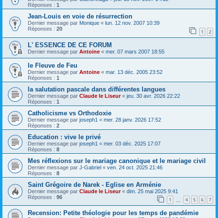
Réponses :
1
Jean-Louis en voie de résurrection
Dernier message par
Monique
«
lun. 12 nov. 2007 10:39
Réponses :
20
1
2
L' ESSENCE DE CE FORUM
Dernier message par
Antoine
«
mer. 07 mars 2007 18:55
le Fleuve de Feu
Dernier message par
Antoine
«
mar. 13 déc. 2005 23:52
Réponses :
1
la salutation pascale dans différentes langues
Dernier message par
Claude le Liseur
«
jeu. 30 avr. 2026 22:22
Réponses :
1
Catholicisme vs Orthodoxie
Dernier message par
joseph1
«
mer. 28 janv. 2026 17:52
Réponses :
2
Education : vive le privé
Dernier message par
joseph1
«
mer. 03 déc. 2025 17:07
Réponses :
8
Mes réflexions sur le mariage canonique et le mariage civil
Dernier message par
J-Gabriel
«
ven. 24 oct. 2025 21:46
Réponses :
8
Saint Grégoire de Narek - Eglise en Arménie
Dernier message par
Claude le Liseur
«
dim. 25 mai 2025 9:41
Réponses :
96
1
4
5
6
7
…
Recension: Petite théologie pour les temps de pandémie