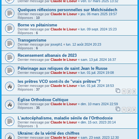
Dernier message par
Claude le Liseur
«
ven. 07 mars 2025 13:32
Quelques réflexions personnelles sur Melchisédech
Dernier message par
Claude le Liseur
«
jeu. 06 mars 2025 19:57
Réponses :
10
Borne vs pétainisme
Dernier message par
Claude le Liseur
«
lun. 09 sept. 2024 15:23
Réponses :
6
Transgenrisme
Dernier message par
joseph1
«
lun. 12 août 2024 20:23
Réponses :
6
Recensement albanais de 2023
Dernier message par
Claude le Liseur
«
sam. 13 juil. 2024 16:37
Pélerinage aux reliques de saint Jean le Russe
Dernier message par
Claude le Liseur
«
lun. 01 juil. 2024 19:08
les prêtres VCO sont-ils de "vrais prêtres"?
Dernier message par
Claude le Liseur
«
lun. 01 juil. 2024 18:53
Réponses :
37
1
2
3
Église Orthodoxe Celtique
Dernier message par
Claude le Liseur
«
dim. 10 mars 2024 22:59
Réponses :
35
1
2
3
L'autocéphalisme, maladie sénile de l'Orthodoxie
Dernier message par
Claude le Liseur
«
dim. 15 oct. 2023 20:14
Réponses :
1
Ukraine: de la vérité des chiffres
Dernier message par
Claude le Liseur
«
sam. 23 sept. 2023 12:30