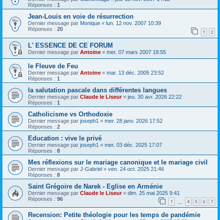
Réponses :
1
Jean-Louis en voie de résurrection
Dernier message par
Monique
«
lun. 12 nov. 2007 10:39
Réponses :
20
1
2
L' ESSENCE DE CE FORUM
Dernier message par
Antoine
«
mer. 07 mars 2007 18:55
le Fleuve de Feu
Dernier message par
Antoine
«
mar. 13 déc. 2005 23:52
Réponses :
1
la salutation pascale dans différentes langues
Dernier message par
Claude le Liseur
«
jeu. 30 avr. 2026 22:22
Réponses :
1
Catholicisme vs Orthodoxie
Dernier message par
joseph1
«
mer. 28 janv. 2026 17:52
Réponses :
2
Education : vive le privé
Dernier message par
joseph1
«
mer. 03 déc. 2025 17:07
Réponses :
8
Mes réflexions sur le mariage canonique et le mariage civil
Dernier message par
J-Gabriel
«
ven. 24 oct. 2025 21:46
Réponses :
8
Saint Grégoire de Narek - Eglise en Arménie
Dernier message par
Claude le Liseur
«
dim. 25 mai 2025 9:41
Réponses :
96
1
4
5
6
7
…
Recension: Petite théologie pour les temps de pandémie