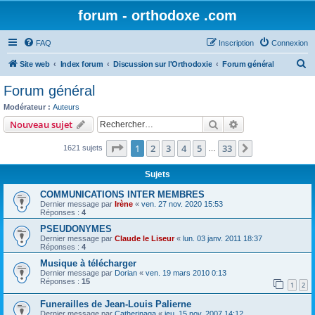
forum - orthodoxe .com
FAQ
Inscription
Connexion
R
Site web
Index forum
Discussion sur l'Orthodoxie
Forum général
e
Forum général
c
Modérateur :
Auteurs
h
Rechercher
Recherche avanc
Nouveau sujet
e
Page
1
sur
33
1
2
3
4
5
33
Suivant
1621 sujets
r
…
c
Sujets
h
COMMUNICATIONS INTER MEMBRES
e
Dernier message par
Irène
«
ven. 27 nov. 2020 15:53
Réponses :
4
r
PSEUDONYMES
Dernier message par
Claude le Liseur
«
lun. 03 janv. 2011 18:37
Réponses :
4
Musique à télécharger
Dernier message par
Dorian
«
ven. 19 mars 2010 0:13
Réponses :
15
1
2
Funerailles de Jean-Louis Palierne
Dernier message par
Catherinaga
«
jeu. 15 nov. 2007 14:12