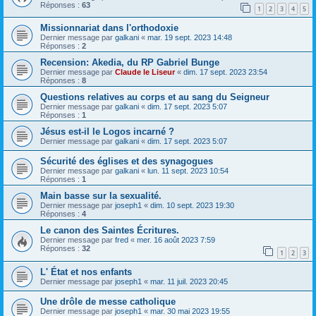
Réponses :
63
1
2
3
4
5
Missionnariat dans l'orthodoxie
Dernier message par
galkani
«
mar. 19 sept. 2023 14:48
Réponses :
2
Recension: Akedia, du RP Gabriel Bunge
Dernier message par
Claude le Liseur
«
dim. 17 sept. 2023 23:54
Réponses :
8
Questions relatives au corps et au sang du Seigneur
Dernier message par
galkani
«
dim. 17 sept. 2023 5:07
Réponses :
1
Jésus est-il le Logos incarné ?
Dernier message par
galkani
«
dim. 17 sept. 2023 5:07
Sécurité des églises et des synagogues
Dernier message par
galkani
«
lun. 11 sept. 2023 10:54
Réponses :
1
Main basse sur la sexualité.
Dernier message par
joseph1
«
dim. 10 sept. 2023 19:30
Réponses :
4
Le canon des Saintes Écritures.
Dernier message par
fred
«
mer. 16 août 2023 7:59
Réponses :
32
1
2
3
L' État et nos enfants
Dernier message par
joseph1
«
mar. 11 juil. 2023 20:45
Une drôle de messe catholique
Dernier message par
joseph1
«
mar. 30 mai 2023 19:55