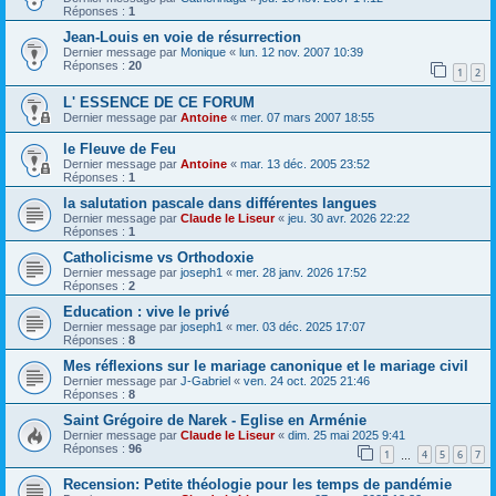
Réponses :
1
Jean-Louis en voie de résurrection
Dernier message par
Monique
«
lun. 12 nov. 2007 10:39
Réponses :
20
1
2
L' ESSENCE DE CE FORUM
Dernier message par
Antoine
«
mer. 07 mars 2007 18:55
le Fleuve de Feu
Dernier message par
Antoine
«
mar. 13 déc. 2005 23:52
Réponses :
1
la salutation pascale dans différentes langues
Dernier message par
Claude le Liseur
«
jeu. 30 avr. 2026 22:22
Réponses :
1
Catholicisme vs Orthodoxie
Dernier message par
joseph1
«
mer. 28 janv. 2026 17:52
Réponses :
2
Education : vive le privé
Dernier message par
joseph1
«
mer. 03 déc. 2025 17:07
Réponses :
8
Mes réflexions sur le mariage canonique et le mariage civil
Dernier message par
J-Gabriel
«
ven. 24 oct. 2025 21:46
Réponses :
8
Saint Grégoire de Narek - Eglise en Arménie
Dernier message par
Claude le Liseur
«
dim. 25 mai 2025 9:41
Réponses :
96
1
4
5
6
7
…
Recension: Petite théologie pour les temps de pandémie