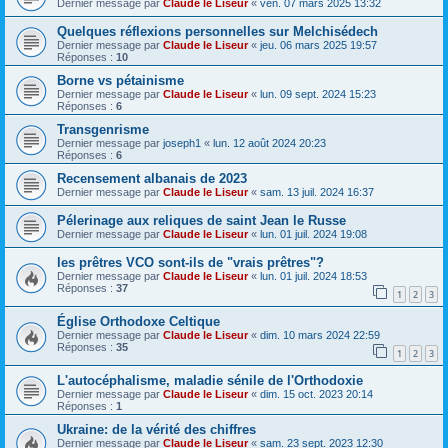
Dernier message par
Claude le Liseur
«
ven. 07 mars 2025 13:32
Quelques réflexions personnelles sur Melchisédech
Dernier message par
Claude le Liseur
«
jeu. 06 mars 2025 19:57
Réponses :
10
Borne vs pétainisme
Dernier message par
Claude le Liseur
«
lun. 09 sept. 2024 15:23
Réponses :
6
Transgenrisme
Dernier message par
joseph1
«
lun. 12 août 2024 20:23
Réponses :
6
Recensement albanais de 2023
Dernier message par
Claude le Liseur
«
sam. 13 juil. 2024 16:37
Pélerinage aux reliques de saint Jean le Russe
Dernier message par
Claude le Liseur
«
lun. 01 juil. 2024 19:08
les prêtres VCO sont-ils de "vrais prêtres"?
Dernier message par
Claude le Liseur
«
lun. 01 juil. 2024 18:53
Réponses :
37
1
2
3
Église Orthodoxe Celtique
Dernier message par
Claude le Liseur
«
dim. 10 mars 2024 22:59
Réponses :
35
1
2
3
L'autocéphalisme, maladie sénile de l'Orthodoxie
Dernier message par
Claude le Liseur
«
dim. 15 oct. 2023 20:14
Réponses :
1
Ukraine: de la vérité des chiffres
Dernier message par
Claude le Liseur
«
sam. 23 sept. 2023 12:30