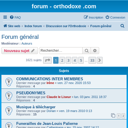
forum - orthodoxe .com
FAQ
Inscription
Connexion
R
Site web
Index forum
Discussion sur l'Orthodoxie
Forum général
e
Forum général
c
Modérateur :
Auteurs
h
Rechercher
Recherche avanc
Nouveau sujet
e
Page
1
sur
33
1
2
3
4
5
33
Suivant
1621 sujets
r
…
c
Sujets
h
COMMUNICATIONS INTER MEMBRES
e
Dernier message par
Irène
«
ven. 27 nov. 2020 15:53
Réponses :
4
r
PSEUDONYMES
Dernier message par
Claude le Liseur
«
lun. 03 janv. 2011 18:37
Réponses :
4
Musique à télécharger
Dernier message par
Dorian
«
ven. 19 mars 2010 0:13
Réponses :
15
1
2
Funerailles de Jean-Louis Palierne
Dernier message par
Catherinaga
«
jeu. 15 nov. 2007 14:12