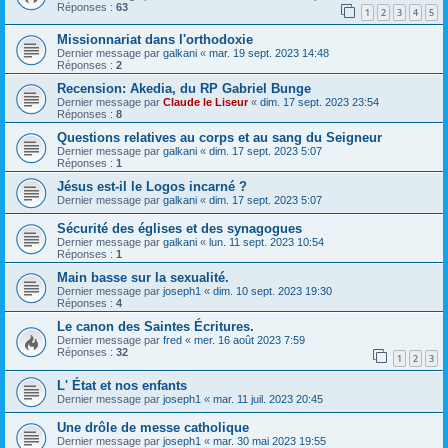
Réponses :
63
1
2
3
4
5
Missionnariat dans l'orthodoxie
Dernier message par
galkani
«
mar. 19 sept. 2023 14:48
Réponses :
2
Recension: Akedia, du RP Gabriel Bunge
Dernier message par
Claude le Liseur
«
dim. 17 sept. 2023 23:54
Réponses :
8
Questions relatives au corps et au sang du Seigneur
Dernier message par
galkani
«
dim. 17 sept. 2023 5:07
Réponses :
1
Jésus est-il le Logos incarné ?
Dernier message par
galkani
«
dim. 17 sept. 2023 5:07
Sécurité des églises et des synagogues
Dernier message par
galkani
«
lun. 11 sept. 2023 10:54
Réponses :
1
Main basse sur la sexualité.
Dernier message par
joseph1
«
dim. 10 sept. 2023 19:30
Réponses :
4
Le canon des Saintes Écritures.
Dernier message par
fred
«
mer. 16 août 2023 7:59
Réponses :
32
1
2
3
L' État et nos enfants
Dernier message par
joseph1
«
mar. 11 juil. 2023 20:45
Une drôle de messe catholique
Dernier message par
joseph1
«
mar. 30 mai 2023 19:55