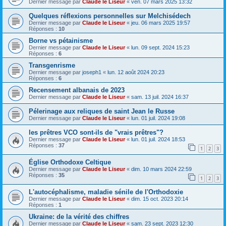
Dernier message par
Claude le Liseur
«
ven. 07 mars 2025 13:32
Quelques réflexions personnelles sur Melchisédech
Dernier message par
Claude le Liseur
«
jeu. 06 mars 2025 19:57
Réponses :
10
Borne vs pétainisme
Dernier message par
Claude le Liseur
«
lun. 09 sept. 2024 15:23
Réponses :
6
Transgenrisme
Dernier message par
joseph1
«
lun. 12 août 2024 20:23
Réponses :
6
Recensement albanais de 2023
Dernier message par
Claude le Liseur
«
sam. 13 juil. 2024 16:37
Pélerinage aux reliques de saint Jean le Russe
Dernier message par
Claude le Liseur
«
lun. 01 juil. 2024 19:08
les prêtres VCO sont-ils de "vrais prêtres"?
Dernier message par
Claude le Liseur
«
lun. 01 juil. 2024 18:53
Réponses :
37
1
2
3
Église Orthodoxe Celtique
Dernier message par
Claude le Liseur
«
dim. 10 mars 2024 22:59
Réponses :
35
1
2
3
L'autocéphalisme, maladie sénile de l'Orthodoxie
Dernier message par
Claude le Liseur
«
dim. 15 oct. 2023 20:14
Réponses :
1
Ukraine: de la vérité des chiffres
Dernier message par
Claude le Liseur
«
sam. 23 sept. 2023 12:30