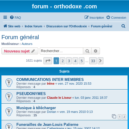
forum - orthodoxe .com
FAQ
Inscription
Connexion
R
Site web
Index forum
Discussion sur l'Orthodoxie
Forum général
e
Forum général
c
Modérateur :
Auteurs
h
Rechercher
Recherche avanc
Nouveau sujet
e
Page
1
sur
33
1
2
3
4
5
33
Suivant
1621 sujets
r
…
c
Sujets
h
COMMUNICATIONS INTER MEMBRES
e
Dernier message par
Irène
«
ven. 27 nov. 2020 15:53
Réponses :
4
r
PSEUDONYMES
Dernier message par
Claude le Liseur
«
lun. 03 janv. 2011 18:37
Réponses :
4
Musique à télécharger
Dernier message par
Dorian
«
ven. 19 mars 2010 0:13
Réponses :
15
1
2
Funerailles de Jean-Louis Palierne
Dernier message par
Catherinaga
«
jeu. 15 nov. 2007 14:12