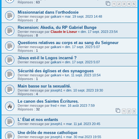
Réponses :
63
1
2
3
4
5
Missionnariat dans l'orthodoxie
Dernier message par
galkani
«
mar. 19 sept. 2023 14:48
Réponses :
2
Recension: Akedia, du RP Gabriel Bunge
Dernier message par
Claude le Liseur
«
dim. 17 sept. 2023 23:54
Réponses :
8
Questions relatives au corps et au sang du Seigneur
Dernier message par
galkani
«
dim. 17 sept. 2023 5:07
Réponses :
1
Jésus est-il le Logos incarné ?
Dernier message par
galkani
«
dim. 17 sept. 2023 5:07
Sécurité des églises et des synagogues
Dernier message par
galkani
«
lun. 11 sept. 2023 10:54
Réponses :
1
Main basse sur la sexualité.
Dernier message par
joseph1
«
dim. 10 sept. 2023 19:30
Réponses :
4
Le canon des Saintes Écritures.
Dernier message par
fred
«
mer. 16 août 2023 7:59
Réponses :
32
1
2
3
L' État et nos enfants
Dernier message par
joseph1
«
mar. 11 juil. 2023 20:45
Une drôle de messe catholique
Dernier message par
joseph1
«
mar. 30 mai 2023 19:55