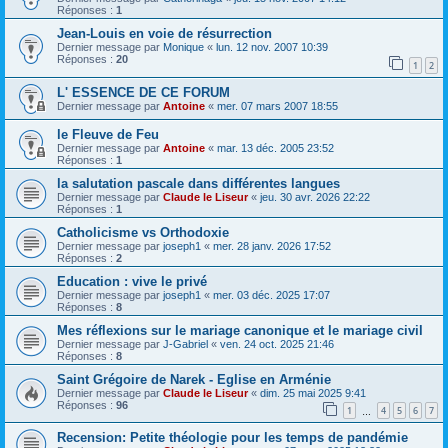
Réponses :
1
Jean-Louis en voie de résurrection
Dernier message par
Monique
«
lun. 12 nov. 2007 10:39
Réponses :
20
1
2
L' ESSENCE DE CE FORUM
Dernier message par
Antoine
«
mer. 07 mars 2007 18:55
le Fleuve de Feu
Dernier message par
Antoine
«
mar. 13 déc. 2005 23:52
Réponses :
1
la salutation pascale dans différentes langues
Dernier message par
Claude le Liseur
«
jeu. 30 avr. 2026 22:22
Réponses :
1
Catholicisme vs Orthodoxie
Dernier message par
joseph1
«
mer. 28 janv. 2026 17:52
Réponses :
2
Education : vive le privé
Dernier message par
joseph1
«
mer. 03 déc. 2025 17:07
Réponses :
8
Mes réflexions sur le mariage canonique et le mariage civil
Dernier message par
J-Gabriel
«
ven. 24 oct. 2025 21:46
Réponses :
8
Saint Grégoire de Narek - Eglise en Arménie
Dernier message par
Claude le Liseur
«
dim. 25 mai 2025 9:41
Réponses :
96
1
4
5
6
7
…
Recension: Petite théologie pour les temps de pandémie