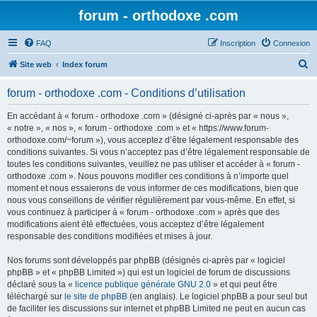
forum - orthodoxe .com
FAQ
Inscription
Connexion
R
Site web
Index forum
e
forum - orthodoxe .com - Conditions d’utilisation
c
h
En accédant à « forum - orthodoxe .com » (désigné ci-après par « nous »,
« notre », « nos », « forum - orthodoxe .com » et « https://www.forum-
e
orthodoxe.com/~forum »), vous acceptez d’être légalement responsable des
r
conditions suivantes. Si vous n’acceptez pas d’être légalement responsable de
toutes les conditions suivantes, veuillez ne pas utiliser et accéder à « forum -
c
orthodoxe .com ». Nous pouvons modifier ces conditions à n’importe quel
h
moment et nous essaierons de vous informer de ces modifications, bien que
nous vous conseillons de vérifier régulièrement par vous-même. En effet, si
e
vous continuez à participer à « forum - orthodoxe .com » après que des
r
modifications aient été effectuées, vous acceptez d’être légalement
responsable des conditions modifiées et mises à jour.
Nos forums sont développés par phpBB (désignés ci-après par « logiciel
phpBB » et « phpBB Limited ») qui est un logiciel de forum de discussions
déclaré sous la «
licence publique générale GNU 2.0
» et qui peut être
téléchargé sur
le site de phpBB
(en anglais). Le logiciel phpBB a pour seul but
de faciliter les discussions sur internet et phpBB Limited ne peut en aucun cas