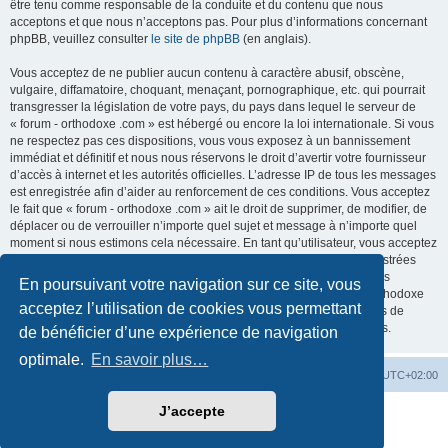
être tenu comme responsable de la conduite et du contenu que nous
acceptons et que nous n’acceptons pas. Pour plus d’informations concernant
phpBB, veuillez consulter
le site de phpBB
(en anglais).
Vous acceptez de ne publier aucun contenu à caractère abusif, obscène,
vulgaire, diffamatoire, choquant, menaçant, pornographique, etc. qui pourrait
transgresser la législation de votre pays, du pays dans lequel le serveur de
« forum - orthodoxe .com » est hébergé ou encore la loi internationale. Si vous
ne respectez pas ces dispositions, vous vous exposez à un bannissement
immédiat et définitif et nous nous réservons le droit d’avertir votre fournisseur
d’accès à internet et les autorités officielles. L’adresse IP de tous les messages
est enregistrée afin d’aider au renforcement de ces conditions. Vous acceptez
le fait que « forum - orthodoxe .com » ait le droit de supprimer, de modifier, de
déplacer ou de verrouiller n’importe quel sujet et message à n’importe quel
moment si nous estimons cela nécessaire. En tant qu’utilisateur, vous acceptez
que toutes les informations que vous avez renseignées soient enregistrées
dans notre base de données. Bien que ces informations ne seront pas
En poursuivant votre navigation sur ce site, vous
diffusées à une tierce partie sans votre consentement, ni « forum - orthodoxe
acceptez l’utilisation de cookies vous permettant
.com », ni phpBB, ne pourront être tenus comme responsables en cas de
tentative de piratage informatique visant à compromettre vos données.
de bénéficier d’une expérience de navigation
optimale.
En savoir plus…
Site web
Index forum
Fuseau horaire sur
UTC+02:00
J’accepte
Développé par
phpBB
® Forum Software © phpBB Limited
Traduction française officielle
©
Qiaeru
Confidentialité
|
Conditions