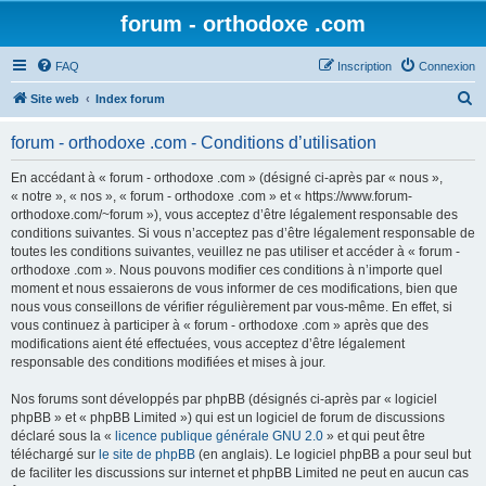
forum - orthodoxe .com
FAQ
Inscription
Connexion
R
Site web
Index forum
e
forum - orthodoxe .com - Conditions d’utilisation
c
h
En accédant à « forum - orthodoxe .com » (désigné ci-après par « nous »,
« notre », « nos », « forum - orthodoxe .com » et « https://www.forum-
e
orthodoxe.com/~forum »), vous acceptez d’être légalement responsable des
r
conditions suivantes. Si vous n’acceptez pas d’être légalement responsable de
toutes les conditions suivantes, veuillez ne pas utiliser et accéder à « forum -
c
orthodoxe .com ». Nous pouvons modifier ces conditions à n’importe quel
h
moment et nous essaierons de vous informer de ces modifications, bien que
nous vous conseillons de vérifier régulièrement par vous-même. En effet, si
e
vous continuez à participer à « forum - orthodoxe .com » après que des
r
modifications aient été effectuées, vous acceptez d’être légalement
responsable des conditions modifiées et mises à jour.
Nos forums sont développés par phpBB (désignés ci-après par « logiciel
phpBB » et « phpBB Limited ») qui est un logiciel de forum de discussions
déclaré sous la «
licence publique générale GNU 2.0
» et qui peut être
téléchargé sur
le site de phpBB
(en anglais). Le logiciel phpBB a pour seul but
de faciliter les discussions sur internet et phpBB Limited ne peut en aucun cas