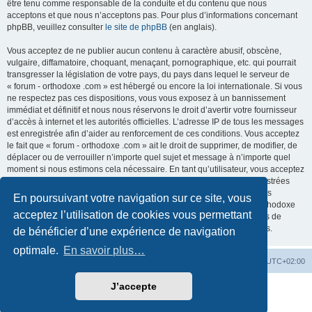
être tenu comme responsable de la conduite et du contenu que nous
acceptons et que nous n’acceptons pas. Pour plus d’informations concernant
phpBB, veuillez consulter
le site de phpBB
(en anglais).
Vous acceptez de ne publier aucun contenu à caractère abusif, obscène,
vulgaire, diffamatoire, choquant, menaçant, pornographique, etc. qui pourrait
transgresser la législation de votre pays, du pays dans lequel le serveur de
« forum - orthodoxe .com » est hébergé ou encore la loi internationale. Si vous
ne respectez pas ces dispositions, vous vous exposez à un bannissement
immédiat et définitif et nous nous réservons le droit d’avertir votre fournisseur
d’accès à internet et les autorités officielles. L’adresse IP de tous les messages
est enregistrée afin d’aider au renforcement de ces conditions. Vous acceptez
le fait que « forum - orthodoxe .com » ait le droit de supprimer, de modifier, de
déplacer ou de verrouiller n’importe quel sujet et message à n’importe quel
moment si nous estimons cela nécessaire. En tant qu’utilisateur, vous acceptez
que toutes les informations que vous avez renseignées soient enregistrées
dans notre base de données. Bien que ces informations ne seront pas
En poursuivant votre navigation sur ce site, vous
diffusées à une tierce partie sans votre consentement, ni « forum - orthodoxe
acceptez l’utilisation de cookies vous permettant
.com », ni phpBB, ne pourront être tenus comme responsables en cas de
tentative de piratage informatique visant à compromettre vos données.
de bénéficier d’une expérience de navigation
optimale.
En savoir plus…
Site web
Index forum
Fuseau horaire sur
UTC+02:00
J’accepte
Développé par
phpBB
® Forum Software © phpBB Limited
Traduction française officielle
©
Qiaeru
Confidentialité
|
Conditions