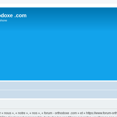
odoxe .com
phone
 « nous », « notre », « nos », « forum - orthodoxe .com » et « https://www.forum-o