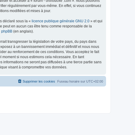
tiliser et accéder à « forum - orthodoxe .com ». Nous pouvons
ifier régulièrement par vous-même. En effet, si vous continuez
tions modifiées et mises à jour.
ns déclaré sous la «
licence publique générale GNU 2.0
» et qui
ed ne peut en aucun cas être tenu comme responsable de la
de phpBB
(en anglais).
ait transgresser la législation de votre pays, du pays dans
 exposez à un bannissement immédiat et définitif et nous nous
d’aider au renforcement de ces conditions. Vous acceptez le fait
uel moment si nous estimons cela nécessaire. En tant
 informations ne seront pas diffusées à une tierce partie sans
atique visant à compromettre vos données.
Supprimer les cookies
Fuseau horaire sur
UTC+02:00