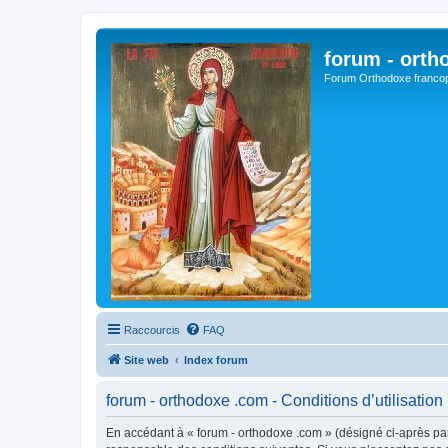
forum - orth
Forum Orthodoxe franco
Raccourcis
FAQ
Site web
Index forum
forum - orthodoxe .com - Conditions d’utilisation
En accédant à « forum - orthodoxe .com » (désigné ci-après par