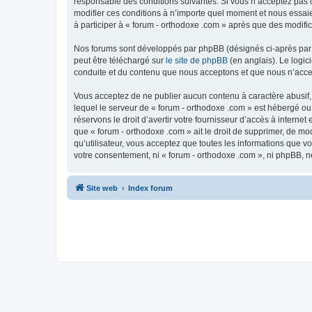
responsable des conditions suivantes. Si vous n’acceptez pas d
modifier ces conditions à n’importe quel moment et nous essaie
à participer à « forum - orthodoxe .com » après que des modific
Nos forums sont développés par phpBB (désignés ci-après par «
peut être téléchargé sur
le site de phpBB
(en anglais). Le logic
conduite et du contenu que nous acceptons et que nous n’acce
Vous acceptez de ne publier aucun contenu à caractère abusif, 
lequel le serveur de « forum - orthodoxe .com » est hébergé ou
réservons le droit d’avertir votre fournisseur d’accès à internet
que « forum - orthodoxe .com » ait le droit de supprimer, de mo
qu’utilisateur, vous acceptez que toutes les informations que 
votre consentement, ni « forum - orthodoxe .com », ni phpBB, 
Site web
Index forum