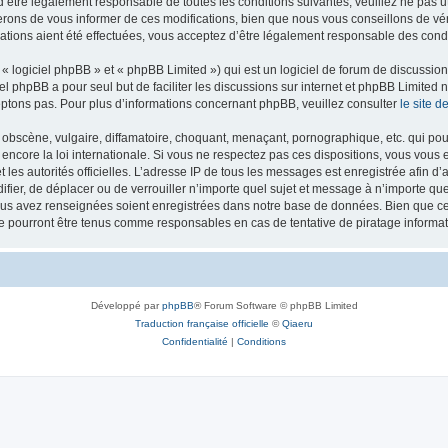
’être légalement responsable de toutes les conditions suivantes, veuillez ne pas u
rons de vous informer de ces modifications, bien que nous vous conseillons de vér
ations aient été effectuées, vous acceptez d’être légalement responsable des condi
 logiciel phpBB » et « phpBB Limited ») qui est un logiciel de forum de discussio
iel phpBB a pour seul but de faciliter les discussions sur internet et phpBB Limit
ptons pas. Pour plus d’informations concernant phpBB, veuillez consulter
le site 
obscène, vulgaire, diffamatoire, choquant, menaçant, pornographique, etc. qui pourr
 encore la loi internationale. Si vous ne respectez pas ces dispositions, vous vous
 et les autorités officielles. L’adresse IP de tous les messages est enregistrée afin 
difier, de déplacer ou de verrouiller n’importe quel sujet et message à n’importe q
vous avez renseignées soient enregistrées dans notre base de données. Bien que ces
ne pourront être tenus comme responsables en cas de tentative de piratage inform
Développé par
phpBB
® Forum Software © phpBB Limited
Traduction française officielle
©
Qiaeru
Confidentialité
|
Conditions