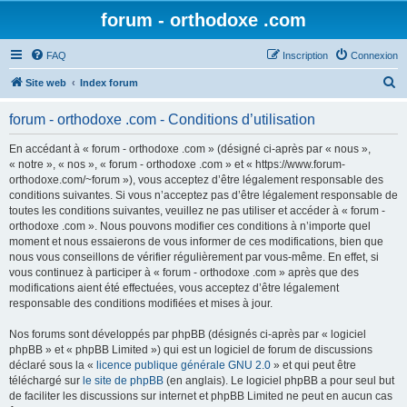
forum - orthodoxe .com
FAQ
Inscription
Connexion
R
Site web
Index forum
e
forum - orthodoxe .com - Conditions d’utilisation
c
h
En accédant à « forum - orthodoxe .com » (désigné ci-après par « nous »,
« notre », « nos », « forum - orthodoxe .com » et « https://www.forum-
e
orthodoxe.com/~forum »), vous acceptez d’être légalement responsable des
r
conditions suivantes. Si vous n’acceptez pas d’être légalement responsable de
toutes les conditions suivantes, veuillez ne pas utiliser et accéder à « forum -
c
orthodoxe .com ». Nous pouvons modifier ces conditions à n’importe quel
h
moment et nous essaierons de vous informer de ces modifications, bien que
nous vous conseillons de vérifier régulièrement par vous-même. En effet, si
e
vous continuez à participer à « forum - orthodoxe .com » après que des
r
modifications aient été effectuées, vous acceptez d’être légalement
responsable des conditions modifiées et mises à jour.
Nos forums sont développés par phpBB (désignés ci-après par « logiciel
phpBB » et « phpBB Limited ») qui est un logiciel de forum de discussions
déclaré sous la «
licence publique générale GNU 2.0
» et qui peut être
téléchargé sur
le site de phpBB
(en anglais). Le logiciel phpBB a pour seul but
de faciliter les discussions sur internet et phpBB Limited ne peut en aucun cas