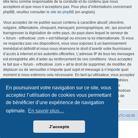
être tenu comme responsable de la conduite et du contenu que nous
acceptons et que nous n’acceptons pas. Pour plus d’informations concernant
phpBB, veuillez consulter
le site de phpBB
(en anglais).
Vous acceptez de ne publier aucun contenu à caractère abusif, obscène,
vulgaire, diffamatoire, choquant, menaçant, pornographique, etc. qui pourrait
transgresser la législation de votre pays, du pays dans lequel le serveur de
« forum - orthodoxe .com » est hébergé ou encore la loi internationale. Si vous
ne respectez pas ces dispositions, vous vous exposez à un bannissement
immédiat et définitif et nous nous réservons le droit d’avertir votre fournisseur
d’accès à internet et les autorités officielles. L’adresse IP de tous les messages
est enregistrée afin d’aider au renforcement de ces conditions. Vous acceptez
le fait que « forum - orthodoxe .com » ait le droit de supprimer, de modifier, de
déplacer ou de verrouiller n’importe quel sujet et message à n’importe quel
moment si nous estimons cela nécessaire. En tant qu’utilisateur, vous acceptez
que toutes les informations que vous avez renseignées soient enregistrées
dans notre base de données. Bien que ces informations ne seront pas
En poursuivant votre navigation sur ce site, vous
diffusées à une tierce partie sans votre consentement, ni « forum - orthodoxe
acceptez l’utilisation de cookies vous permettant
.com », ni phpBB, ne pourront être tenus comme responsables en cas de
tentative de piratage informatique visant à compromettre vos données.
de bénéficier d’une expérience de navigation
optimale.
En savoir plus…
Site web
Index forum
Fuseau horaire sur
UTC+02:00
J’accepte
Développé par
phpBB
® Forum Software © phpBB Limited
Traduction française officielle
©
Qiaeru
Confidentialité
|
Conditions