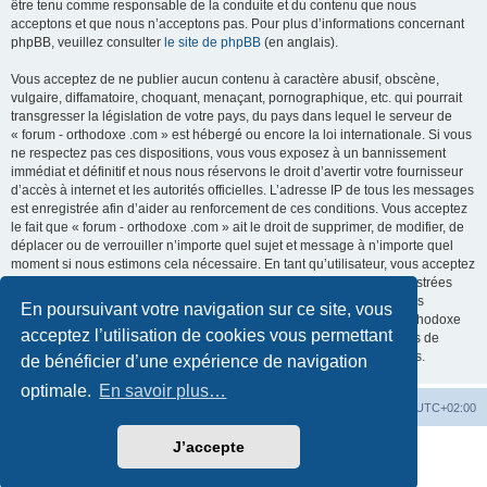
être tenu comme responsable de la conduite et du contenu que nous
acceptons et que nous n’acceptons pas. Pour plus d’informations concernant
phpBB, veuillez consulter
le site de phpBB
(en anglais).
Vous acceptez de ne publier aucun contenu à caractère abusif, obscène,
vulgaire, diffamatoire, choquant, menaçant, pornographique, etc. qui pourrait
transgresser la législation de votre pays, du pays dans lequel le serveur de
« forum - orthodoxe .com » est hébergé ou encore la loi internationale. Si vous
ne respectez pas ces dispositions, vous vous exposez à un bannissement
immédiat et définitif et nous nous réservons le droit d’avertir votre fournisseur
d’accès à internet et les autorités officielles. L’adresse IP de tous les messages
est enregistrée afin d’aider au renforcement de ces conditions. Vous acceptez
le fait que « forum - orthodoxe .com » ait le droit de supprimer, de modifier, de
déplacer ou de verrouiller n’importe quel sujet et message à n’importe quel
moment si nous estimons cela nécessaire. En tant qu’utilisateur, vous acceptez
que toutes les informations que vous avez renseignées soient enregistrées
dans notre base de données. Bien que ces informations ne seront pas
En poursuivant votre navigation sur ce site, vous
diffusées à une tierce partie sans votre consentement, ni « forum - orthodoxe
acceptez l’utilisation de cookies vous permettant
.com », ni phpBB, ne pourront être tenus comme responsables en cas de
tentative de piratage informatique visant à compromettre vos données.
de bénéficier d’une expérience de navigation
optimale.
En savoir plus…
Site web
Index forum
Fuseau horaire sur
UTC+02:00
J’accepte
Développé par
phpBB
® Forum Software © phpBB Limited
Traduction française officielle
©
Qiaeru
Confidentialité
|
Conditions