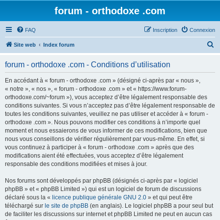
forum - orthodoxe .com
FAQ
Inscription
Connexion
R
Site web
Index forum
e
forum - orthodoxe .com - Conditions d’utilisation
c
h
En accédant à « forum - orthodoxe .com » (désigné ci-après par « nous »,
« notre », « nos », « forum - orthodoxe .com » et « https://www.forum-
e
orthodoxe.com/~forum »), vous acceptez d’être légalement responsable des
r
conditions suivantes. Si vous n’acceptez pas d’être légalement responsable de
toutes les conditions suivantes, veuillez ne pas utiliser et accéder à « forum -
c
orthodoxe .com ». Nous pouvons modifier ces conditions à n’importe quel
h
moment et nous essaierons de vous informer de ces modifications, bien que
nous vous conseillons de vérifier régulièrement par vous-même. En effet, si
e
vous continuez à participer à « forum - orthodoxe .com » après que des
r
modifications aient été effectuées, vous acceptez d’être légalement
responsable des conditions modifiées et mises à jour.
Nos forums sont développés par phpBB (désignés ci-après par « logiciel
phpBB » et « phpBB Limited ») qui est un logiciel de forum de discussions
déclaré sous la «
licence publique générale GNU 2.0
» et qui peut être
téléchargé sur
le site de phpBB
(en anglais). Le logiciel phpBB a pour seul but
de faciliter les discussions sur internet et phpBB Limited ne peut en aucun cas