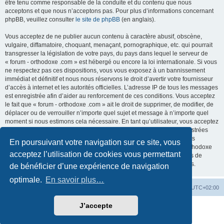
être tenu comme responsable de la conduite et du contenu que nous
acceptons et que nous n’acceptons pas. Pour plus d’informations concernant
phpBB, veuillez consulter
le site de phpBB
(en anglais).
Vous acceptez de ne publier aucun contenu à caractère abusif, obscène,
vulgaire, diffamatoire, choquant, menaçant, pornographique, etc. qui pourrait
transgresser la législation de votre pays, du pays dans lequel le serveur de
« forum - orthodoxe .com » est hébergé ou encore la loi internationale. Si vous
ne respectez pas ces dispositions, vous vous exposez à un bannissement
immédiat et définitif et nous nous réservons le droit d’avertir votre fournisseur
d’accès à internet et les autorités officielles. L’adresse IP de tous les messages
est enregistrée afin d’aider au renforcement de ces conditions. Vous acceptez
le fait que « forum - orthodoxe .com » ait le droit de supprimer, de modifier, de
déplacer ou de verrouiller n’importe quel sujet et message à n’importe quel
moment si nous estimons cela nécessaire. En tant qu’utilisateur, vous acceptez
que toutes les informations que vous avez renseignées soient enregistrées
dans notre base de données. Bien que ces informations ne seront pas
En poursuivant votre navigation sur ce site, vous
diffusées à une tierce partie sans votre consentement, ni « forum - orthodoxe
acceptez l’utilisation de cookies vous permettant
.com », ni phpBB, ne pourront être tenus comme responsables en cas de
tentative de piratage informatique visant à compromettre vos données.
de bénéficier d’une expérience de navigation
optimale.
En savoir plus…
Site web
Index forum
Fuseau horaire sur
UTC+02:00
J’accepte
Développé par
phpBB
® Forum Software © phpBB Limited
Traduction française officielle
©
Qiaeru
Confidentialité
|
Conditions