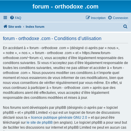
forum - orthodoxe .com
FAQ
Inscription
Connexion
R
Site web
Index forum
e
forum - orthodoxe .com - Conditions d’utilisation
c
h
En accédant à « forum - orthodoxe .com » (désigné ci-après par « nous »,
« notre », « nos », « forum - orthodoxe .com » et « https://www.forum-
e
orthodoxe.com/~forum »), vous acceptez d’être légalement responsable des
r
conditions suivantes. Si vous n’acceptez pas d’être légalement responsable de
toutes les conditions suivantes, veuillez ne pas utiliser et accéder à « forum -
c
orthodoxe .com ». Nous pouvons modifier ces conditions à n’importe quel
h
moment et nous essaierons de vous informer de ces modifications, bien que
nous vous conseillons de vérifier régulièrement par vous-même. En effet, si
e
vous continuez à participer à « forum - orthodoxe .com » après que des
r
modifications aient été effectuées, vous acceptez d’être légalement
responsable des conditions modifiées et mises à jour.
Nos forums sont développés par phpBB (désignés ci-après par « logiciel
phpBB » et « phpBB Limited ») qui est un logiciel de forum de discussions
déclaré sous la «
licence publique générale GNU 2.0
» et qui peut être
téléchargé sur
le site de phpBB
(en anglais). Le logiciel phpBB a pour seul but
de faciliter les discussions sur internet et phpBB Limited ne peut en aucun cas